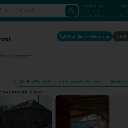
Finden Sie
Fin
einen
Fachmann
Priv
Sehen Sie die Nummer
E-M
roof
fort (Stengefort)
ÖFFNUNGSZEITEN
Ein Angebot anfordern
Rezensio
prise de toiture Toproof