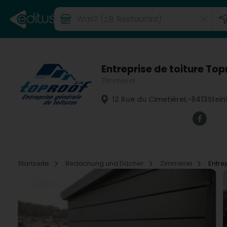
Entreprise de toiture Top
Zimmerei
12 Rue du Cimetière
L-8413
Stein
Startseite
Bedachung und Dächer
Zimmerei
Entre