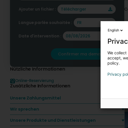
Ajouter un fichier :
Télécharger
C
Langue parlée souhaitée :
FR
English
Date d'intervention :
U
Privac
We collect 
Confirmer ma demande
accept, we'
policy.
Nützliche Informationen
Privacy po
Online-Reservierung
Zusätzliche Informationen
Unsere Zahlungsmittel
Wir sprechen
Unsere Produkte und Dienstleistungen