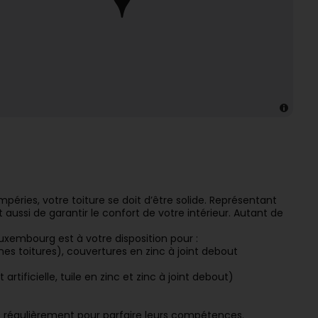
péries, votre toiture se doit d’être solide. Représentant
 aussi de garantir le confort de votre intérieur. Autant de
uxembourg est à votre disposition pour :
es toitures), couvertures en zinc à joint debout
artificielle, tuile en zinc et zinc à joint debout)
s régulièrement pour parfaire leurs compétences.