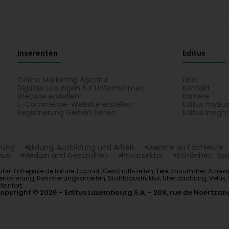
Inserenten
Editus
Online Marketing Agentur
Über
Digitale Lösungen für Unternehmen
Kontakt
Website erstellen
Karriere
E-Commerce-Website erstellen
Editus myBus
Registrierung Gelben Seiten
Editus Insigh
erung
Bildung, Ausbildung und Arbeit
Dienste an Fachleute
mus
Medizin und Gesundheit
Privatsektor
Schönheit, Spo
en über Entreprise de toiture Toproof: Geschäftszeiten, Telefonnummer, Adres
Renovierung, Renovierungsarbeiten, Stahlbaustruktur, Überdachung, Velu
einfort.
opyright © 2026
Editus Luxembourg S.A.
208, rue de Noertzan