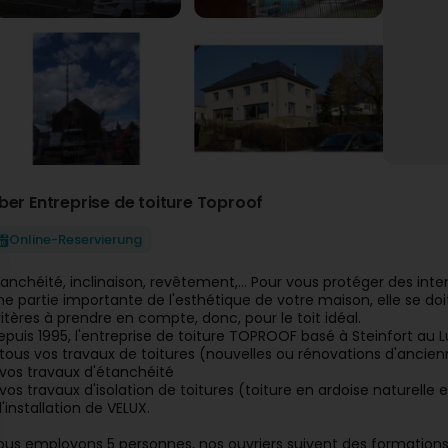
ber Entreprise de toiture Toproof
Online-Reservierung
tanchéité, inclinaison, revêtement,… Pour vous protéger des intem
ne partie importante de l'esthétique de votre maison, elle se doit
ritères à prendre en compte, donc, pour le toit idéal.
epuis 1995, l'entreprise de toiture TOPROOF basé à Steinfort au L
 tous vos travaux de toitures (nouvelles ou rénovations d'ancienn
 vos travaux d'étanchéité
vos travaux d'isolation de toitures (toiture en ardoise naturelle et 
l'installation de VELUX.
ous employons 5 personnes, nos ouvriers suivent des formation