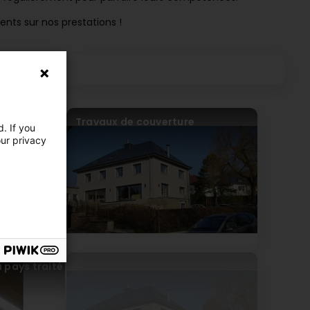
nts sur nos prestations !
Travaux de couverture
. If you
our privacy
 pays traité