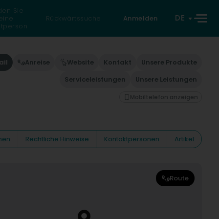
den Sie
DE
eine
Rückwärtssuche
Anmelden
atperson
ail
Anreise
Website
Kontakt
Unsere Produkte
Serviceleistungen
Unsere Leistungen
Mobiltelefon anzeigen
nen
Rechtliche Hinweise
Kontaktpersonen
Artikel
Route