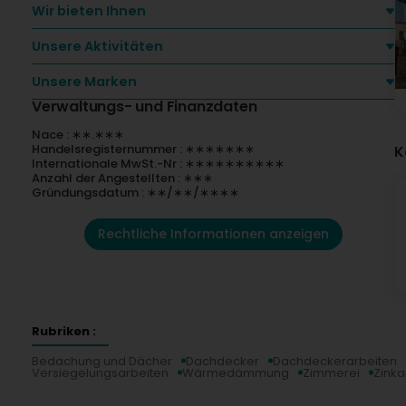
Wir bieten Ihnen
Unsere Aktivitäten
Unsere Marken
Verwaltungs- und Finanzdaten
Nace : ∗∗.∗∗∗
Handelsregisternummer : ∗∗∗∗∗∗∗
K
Internationale MwSt.-Nr : ∗∗∗∗∗∗∗∗∗∗
Anzahl der Angestellten : ∗∗∗
Gründungsdatum : ∗∗/∗∗/∗∗∗∗
Rechtliche Informationen anzeigen
Rubriken :
Bedachung und Dächer
Dachdecker
Dachdeckerarbeiten
Versiegelungsarbeiten
Wärmedämmung
Zimmerei
Zinka