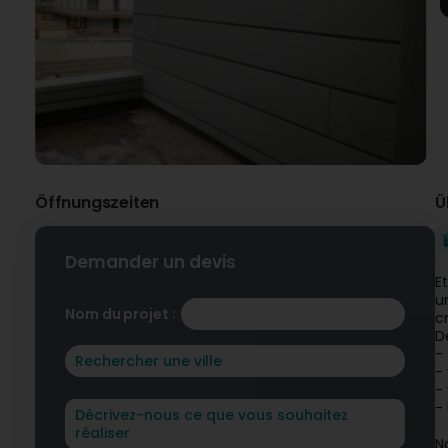
Öffnungszeiten
Ü
Demander un devis
E
u
Nom du projet :
c
D
-
-
- 
- 
N