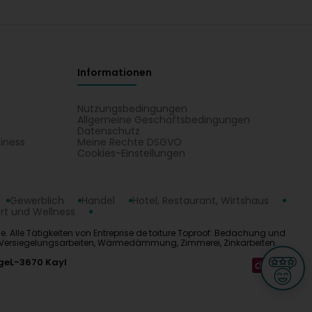
Informationen
Nutzungsbedingungen
Allgemeine Geschäftsbedingungen
Datenschutz
iness
Meine Rechte DSGVO
t
Cookies-Einstellungen
Gewerblich
Handel
Hotel, Restaurant, Wirtshaus
rt und Wellness
se. Alle Tätigkeiten von Entreprise de toiture Toproof: Bedachung und
x, Versiegelungsarbeiten, Wärmedämmung, Zimmerei, Zinkarbeiten.
ge
L-3670 Kayl