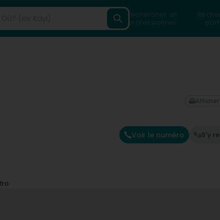
Rechercher un
Reche
professionnel
part
Afficher
Voir le numéro
S'y r
tro