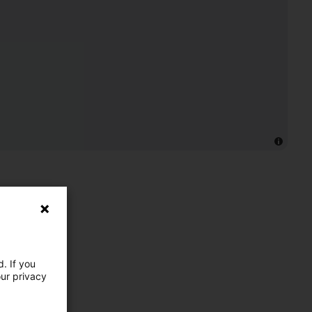
. If you
our privacy