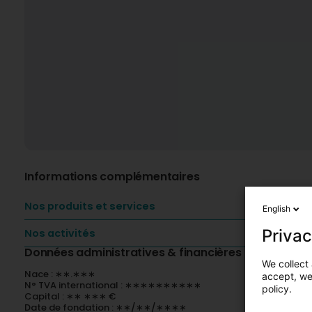
Informations complémentaires
Nos produits et services
English
Privac
Nos activités
Données administratives & financières
We collect 
Nace : ∗∗.∗∗∗
accept, we'
N° TVA international : ∗∗∗∗∗∗∗∗∗∗
policy.
Capital : ∗∗ ∗∗∗ €
Date de fondation : ∗∗/∗∗/∗∗∗∗