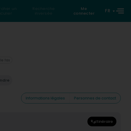
rcher un
Recherche
Me
FR
iculier
inversée
connecter
 le fax
endre
Informations légales
Personnes de contact
Itinéraire