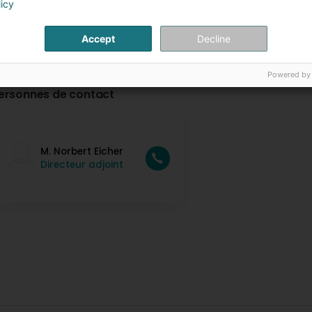
licy
Accept
Decline
Powered by
ersonnes de contact
M. Norbert Eicher
Directeur adjoint