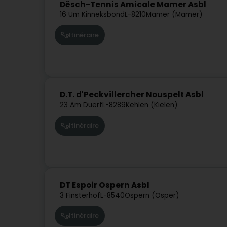
Dësch-Tennis Amicale Mamer Asbl
16 Um Kinneksbond
L-8210
Mamer (Mamer)
Itinéraire
D.T. d'Peckvillercher Nouspelt Asbl
23 Am Duerf
L-8289
Kehlen (Kielen)
Itinéraire
DT Espoir Ospern Asbl
3 Finsterhof
L-8540
Ospern (Osper)
Itinéraire