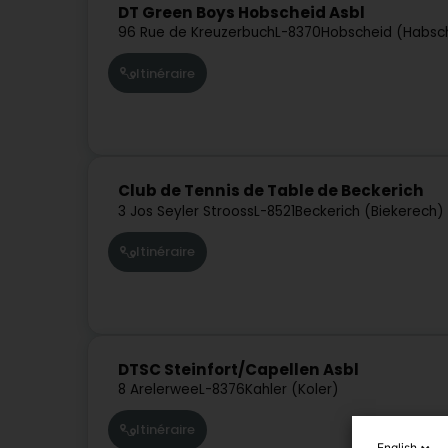
DT Green Boys Hobscheid Asbl
96 Rue de Kreuzerbuch
L-8370
Hobscheid (Habsc
Itinéraire
Club de Tennis de Table de Beckerich
3 Jos Seyler Strooss
L-8521
Beckerich (Biekerech)
Itinéraire
DTSC Steinfort/Capellen Asbl
8 Arelerwee
L-8376
Kahler (Koler)
Itinéraire
English