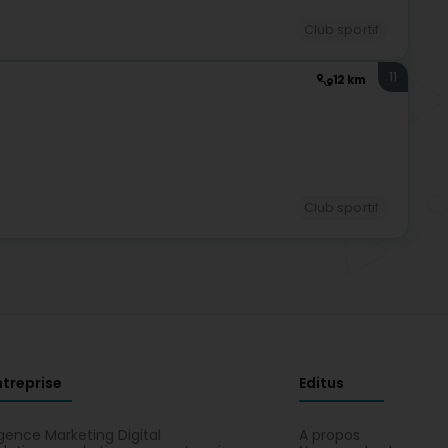
Club sportif
11
12 km
Club sportif
ntreprise
Editus
gence Marketing Digital
A propos