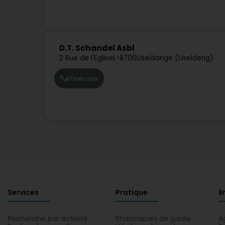
D.T. Schandel Asbl
2 Rue de l'Eglise
L-8706
Useldange (Useldeng)
Itinéraire
Services
Pratique
E
Recherche par activité
Pharmacies de garde
A