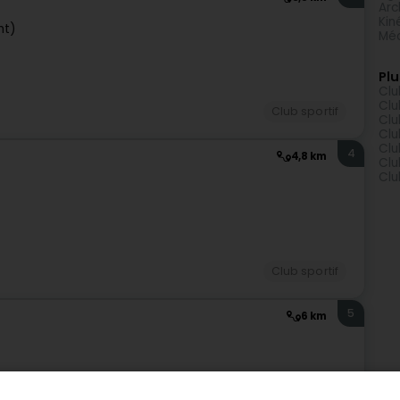
Arc
Kin
ht)
Méd
Plu
Clu
Clu
Club sportif
Clu
Clu
Clu
4
4,8 km
Clu
Clu
Club sportif
5
6 km