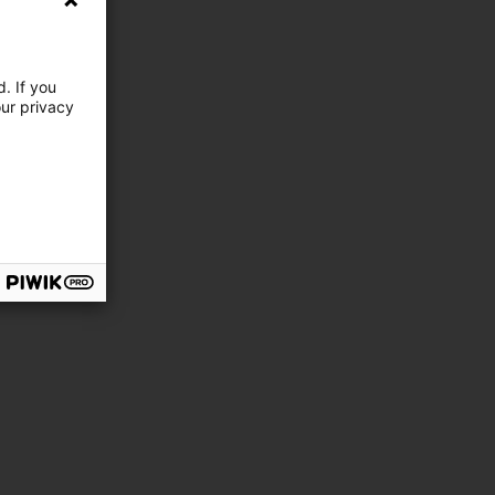
. If you
our privacy