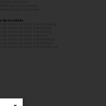
hitecte à Eischen
ésithérapeute à Eischen
ecin-Dentiste à Eischen
s de localités
b de tennis de table à Luxembourg
b de tennis de table à Beckerich
b de tennis de table à Berbourg
b de tennis de table à Berdorf
b de tennis de table à Bereldange
b de tennis de table à Bertrange
b de tennis de table à Bettembourg