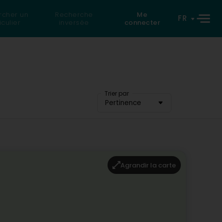
rcher un
Recherche
Me
FR
iculier
inversée
connecter
Trier par
Pertinence
Agrandir la carte