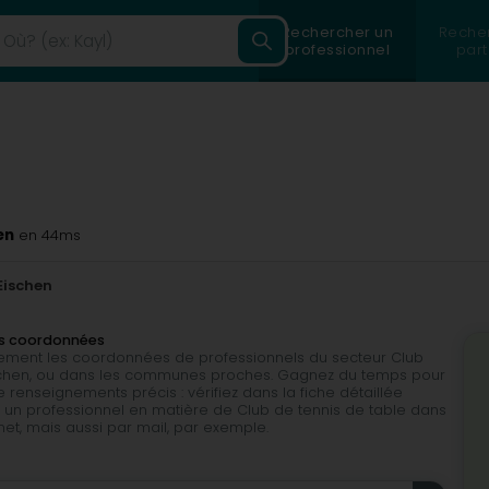
Rechercher un
Reche
professionnel
part
en
en 44ms
Eischen
ses coordonnées
ilement les coordonnées de professionnels du secteur Club
Eischen, ou dans les communes proches. Gagnez du temps pour
 renseignements précis : vérifiez dans la fiche détaillée
à un professionnel en matière de Club de tennis de table dans
ernet, mais aussi par mail, par exemple.