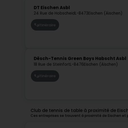
DT Eischen Asbl
24 Rue de Hobscheid
L-8473
Eischen (Äischen)
Itinéraire
Dësch-Tennis Green Boys Habscht Asbl
18 Rue de Steinfort
L-8476
Eischen (Äischen)
Itinéraire
Club de tennis de table à proximité de Eisc
Ces entreprises se trouvent à proximité de Eischen et