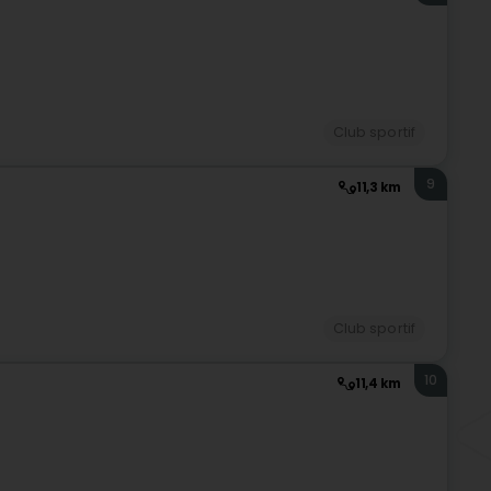
Club sportif
9
11,3 km
Club sportif
10
11,4 km