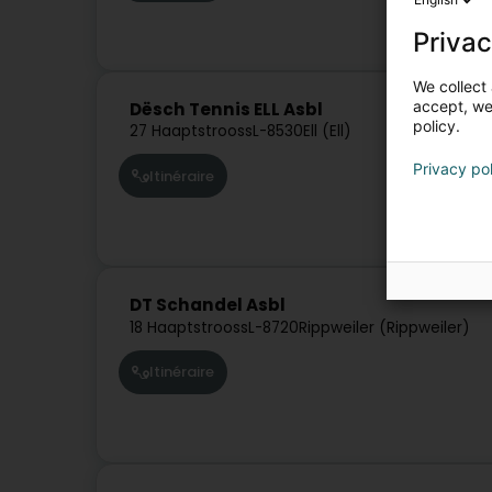
Privac
We collect 
accept, we'
Dësch Tennis ELL Asbl
policy.
27 Haaptstrooss
L-8530
Ell (Ell)
Privacy po
Itinéraire
DT Schandel Asbl
18 Haaptstrooss
L-8720
Rippweiler (Rippweiler)
Itinéraire