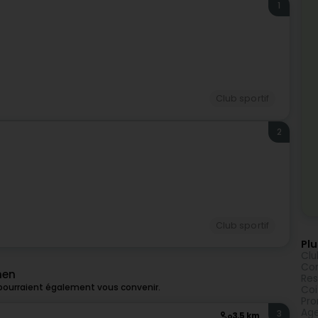
1
Club sportif
2
Club sportif
Plu
Clu
Con
hen
Res
 pourraient également vous convenir.
Coi
Pro
Age
3
3,5 km