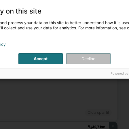
y on this site
Club sportif
and process your data on this site to better understand how it is used
6
9 km
ll collect and use your data for analytics. For more information, see 
licy
Accept
Decline
Club sportif
Powered by
7
9,3 km
Club sportif
8
10,7 km