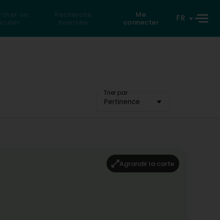
rcher un
Recherche
Me
FR
iculier
inversée
connecter
Trier par
Pertinence
Agrandir la carte