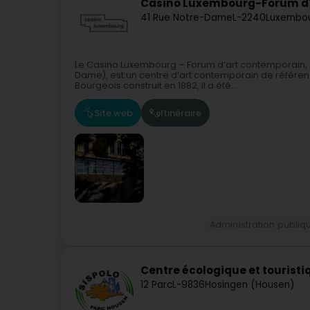
Casino Luxembourg-Forum d
41 Rue Notre-Dame
L-2240
Luxembou
Le Casino Luxembourg – Forum d’art contemporain, si
Dame), est un centre d’art contemporain de référenc
Bourgeois construit en 1882, il a été...
Site web
Itinéraire
Administration publiq
Centre écologique et tourist
12 Parc
L-9836
Hosingen (Housen)