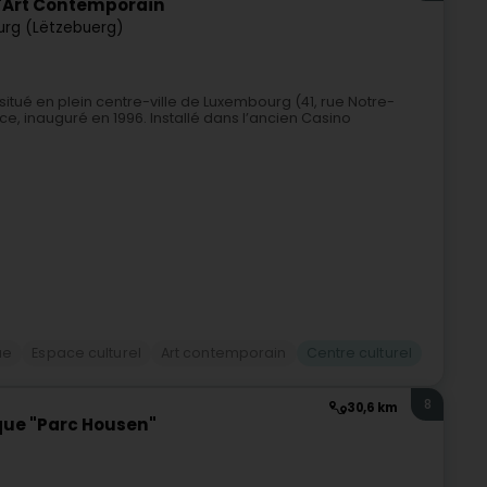
'Art Contemporain
rg (Lëtzebuerg)
tué en plein centre-ville de Luxembourg (41, rue Notre-
e, inauguré en 1996. Installé dans l’ancien Casino
ue
Espace culturel
Art contemporain
Centre culturel
8
30,6 km
ique "Parc Housen"