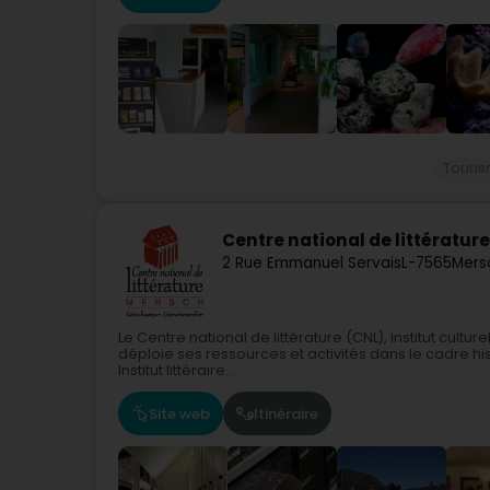
Touri
Centre national de littératur
2 Rue Emmanuel Servais
L-7565
Mers
Le Centre national de littérature (CNL), institut culturel
déploie ses ressources et activités dans le cadre hi
Institut littéraire...
Site web
Itinéraire