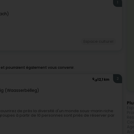
1
nach)
Espace culturel
 et pourraient également vous convenir.
2
12,1 km
lig (Waasserbëlleg)
Plu
Esp
couvrirez de près la diversité d'un monde sous-marin riche
Pro
groupes à partir de 10 personnes sont priés de réserver par
Res
Coi
Age
Arc