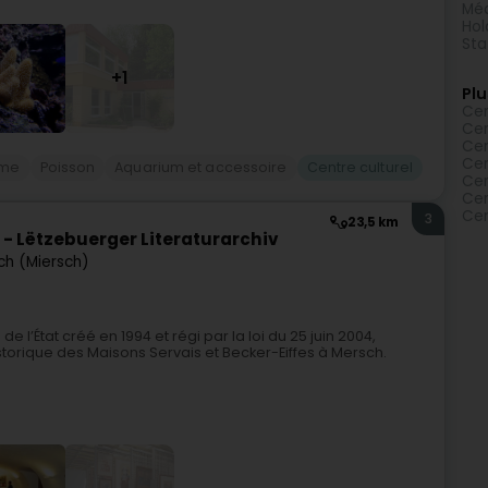
Méd
Hol
Sta
+1
Plu
Cen
Cen
Cen
Cen
sme
Poisson
Aquarium et accessoire
Centre culturel
Cen
Cen
Cen
3
23,5 km
e - Lëtzebuerger Literaturarchiv
ch (Miersch)
 de l’État créé en 1994 et régi par la loi du 25 juin 2004,
storique des Maisons Servais et Becker-Eiffes à Mersch.