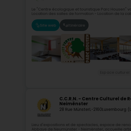
Le "Centre écologique et touristique Parc Housen" 
Location des salles de formation - Location de la ca
Site web
Itinéraire
Espace culturel
C.C.R.N. - Centre Culturel de
Neimënster
28 Rue Münster
L-2160
Luxembourg (
Lieu d'expositions et de spectacles, espace de renc
Abbaye de Neumünster - Neimënster, accueille artist