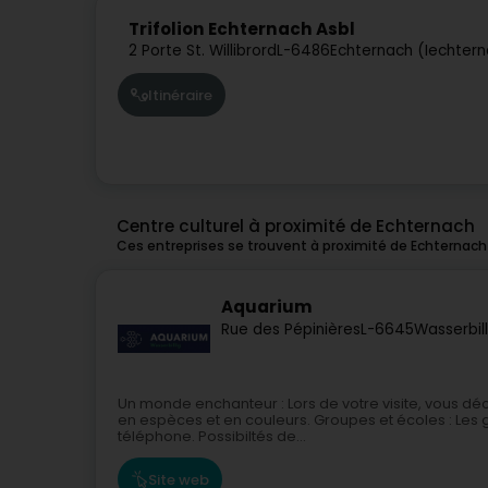
Trifolion Echternach Asbl
2 Porte St. Willibrord
L-6486
Echternach (Iechter
Itinéraire
Centre culturel à proximité de Echternach
Ces entreprises se trouvent à proximité de Echternach
Aquarium
Rue des Pépinières
L-6645
Wasserbil
Un monde enchanteur : Lors de votre visite, vous dé
en espèces et en couleurs. Groupes et écoles : Les 
téléphone. Possibiltés de...
Site web