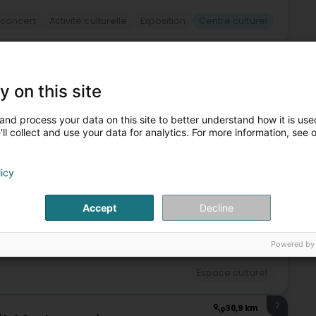
 concert
Activité culturelle
Exposition
Centre culturel
5
23,5 km
l
éck)
y on this site
and process your data on this site to better understand how it is used
ll collect and use your data for analytics. For more information, see 
Espace culturel
licy
6
24,4 km
 Luxembourg Asbl
Accept
Decline
Powered by
Espace culturel
7
30,9 km