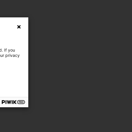
. If you
our privacy