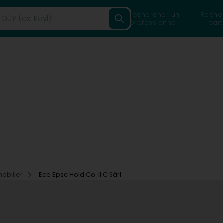
Rechercher un
Reche
professionnel
part
mobilier
Ece Epsc Hold Co. II C Sàrl