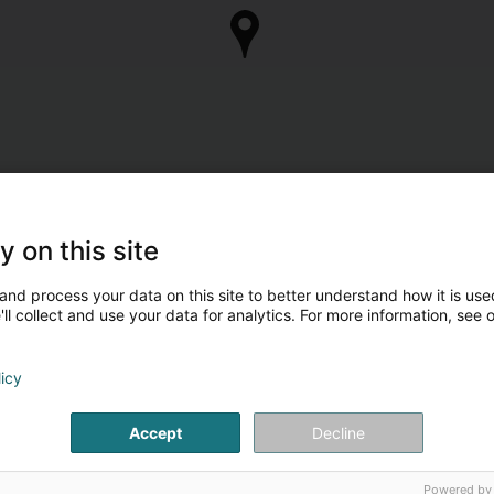
y on this site
and process your data on this site to better understand how it is used
ll collect and use your data for analytics. For more information, see 
licy
Accept
Decline
Powered by