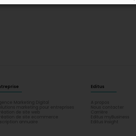
ntreprise
Editus
gence Marketing Digital
A propos
olutions marketing pour entreprises
Nous contacter
réation de site web
Carrière
réation de site ecommerce
Editus myBusiness
nscription annuaire
Editus Insight