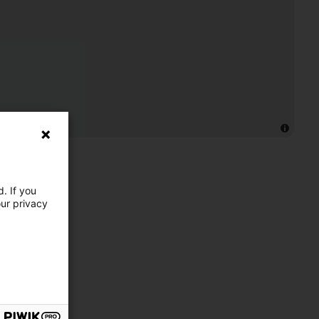
. If you
our privacy