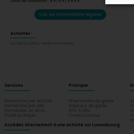
Date de fondation : ∗∗/∗∗/∗∗∗∗
Voir les informations légales
Activités :
Achat, location, vente immobilier
Services
Pratique
E
Recherche par activité
Pharmacies de garde
A
Recherche par ville
Hôpitaux de garde
S
Demander un devis
Info Trafic
C
Guide pratique
Codes postaux
C
I
Accédez directement à une activité sur Luxembourg