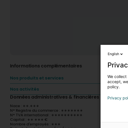
English
Privac
Informations complémentaires
We collect 
Nos produits et services
accept, we'
policy.
Nos activités
Données administratives & financières
Privacy po
Nace : ∗∗.∗∗∗
N° Registre du commerce : ∗∗∗∗∗∗∗
N° TVA international : ∗∗∗∗∗∗∗∗∗∗
Capital : ∗∗ ∗∗∗ €
Nombre d'employés : ∗∗∗