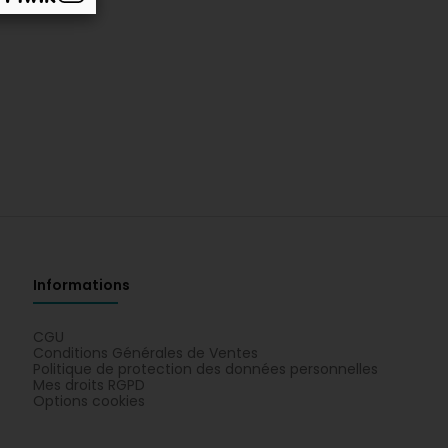
Informations
CGU
Conditions Générales de Ventes
Politique de protection des données personnelles
Mes droits RGPD
Options cookies