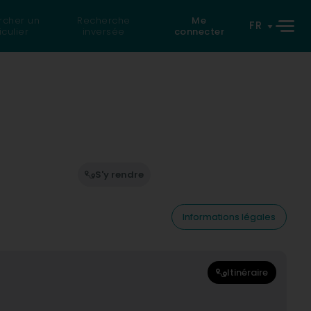
rcher un
Recherche
Me
FR
iculier
inversée
connecter
S'y rendre
Informations légales
Itinéraire