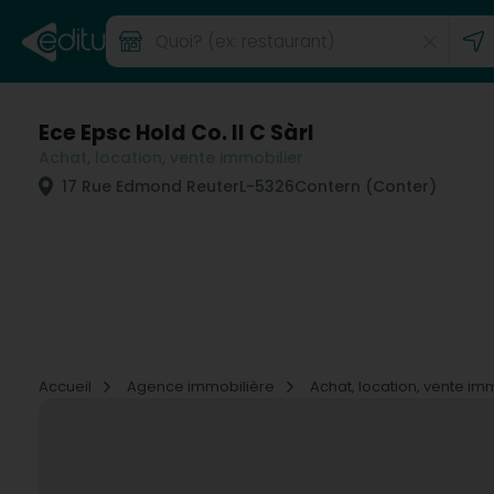
Ece Epsc Hold Co. II C Sàrl
Achat, location, vente immobilier
17 Rue Edmond Reuter
L-5326
Contern (Conter)
Accueil
Agence immobilière
Achat, location, vente im