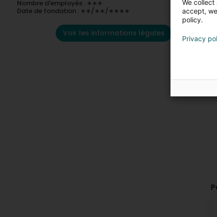
We collect 
Nombre d'employés : ∗∗∗
Date de fondation : ∗∗/∗∗/∗∗∗∗
accept, we'
policy.
Voir les informations légales
Privacy po
P