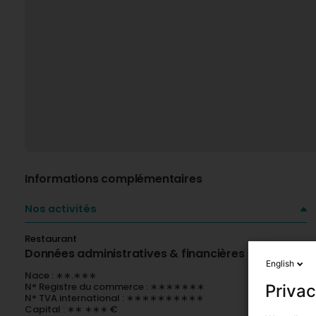
Informations complémentaires
Nos activités
Restaurant
Données administratives & financières
English
Nace : ∗∗.∗∗∗
N° Registre du commerce : ∗∗∗∗∗∗∗
Privac
N° TVA international : ∗∗∗∗∗∗∗∗∗∗
Capital : ∗∗ ∗∗∗ €