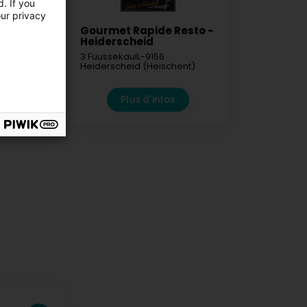
. If you
our privacy
ison des
Gourmet Rapide Resto -
Heiderscheid
mbourg
3 Fuussekaul
L-9156
Heiderscheid (Heischent)
ënster)
fos
Plus d'infos