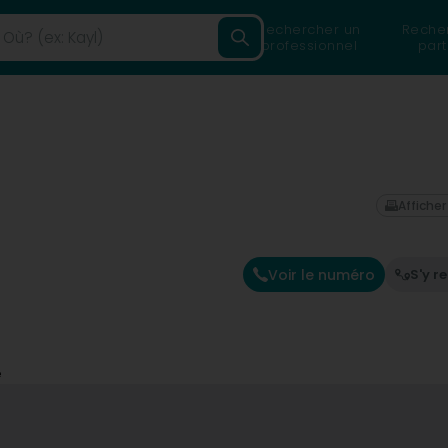
Rechercher un
Reche
professionnel
part
Afficher
Voir le numéro
S'y r
e