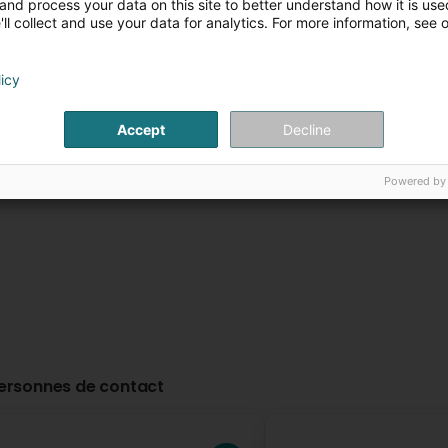
and process your data on this site to better understand how it is used
ll collect and use your data for analytics. For more information, see 
Auberge de Rochehaut
Restaurant Ma
Gourmets
12 Rue de la Cense
B-6830
licy
Rochehaut (Bouillon)
30 Route de Luxe
(BELGIQUE)
L-6130
Junglinster (Jongl
Accept
Decline
Plus d'infos
Plus d'in
Powered by
ersonnes de contact