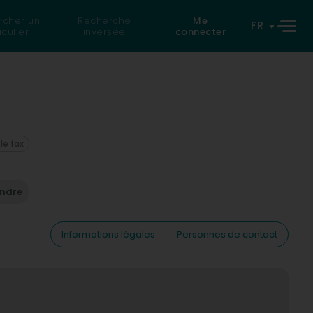
rcher un
Recherche
Me
FR
iculier
inversée
connecter
 le fax
endre
Informations légales
Personnes de contact