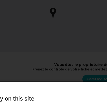
Vous êtes le propriétaire 
Prenez le contrôle de votre fiche et mett
Gérer ma so
D'autres professionnels qui p
y on this site