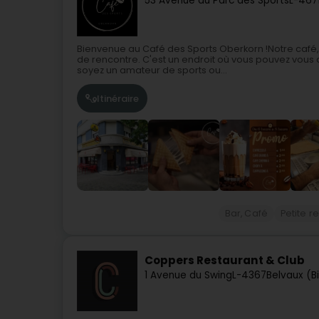
53 Avenue du Parc des Sports
L-467
Bienvenue au Café des Sports Oberkorn !Notre café, 
de rencontre. C'est un endroit où vous pouvez vous 
soyez un amateur de sports ou...
Itinéraire
Bar, Café
Petite r
Coppers Restaurant & Club
1 Avenue du Swing
L-4367
Belvaux (B