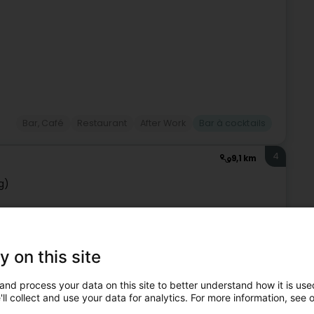
Bar, Café
Restaurant
After Work
Bar à cocktails
4
9,1 km
g)
ypique luxembourgeois où convivialité et authenticité sont
ration, il accueille ses clients dans une ambiance
y on this site
and process your data on this site to better understand how it is used
ll collect and use your data for analytics. For more information, see 