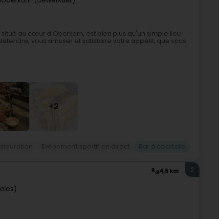
1
Oberkorn (Uewerkuer)
situé au cœur d'Oberkorn, est bien plus qu'un simple lieu
détendre, vous amuser et satisfaire votre appétit, que vous
+2
estauration
Evènement sportif en direct
Bar à cocktails
2
4,5 km
ieles)