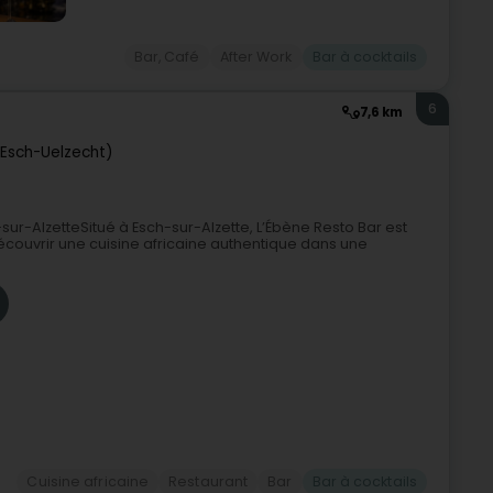
Bar, Café
After Work
Bar à cocktails
6
7,6 km
(Esch-Uelzecht)
sur-AlzetteSitué à Esch-sur-Alzette, L’Ébène Resto Bar est
ouvrir une cuisine africaine authentique dans une
Cuisine africaine
Restaurant
Bar
Bar à cocktails