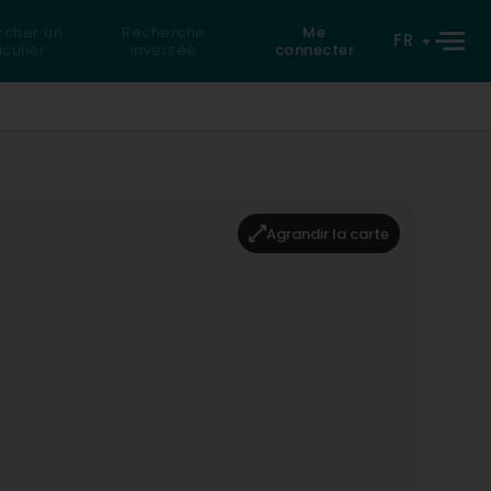
rcher un
Recherche
Me
FR
iculier
inversée
connecter
Agrandir la carte