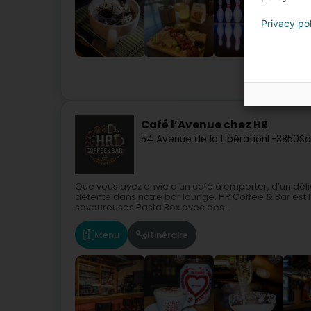
Privacy po
Café l’Avenue chez HR
54 Avenue de la Libération
L-3850
Sc
Que vous ayez envie d’un café à emporter, d’un déli
détente dans notre bar lounge, HR Coffee & Bar est
savoureuses Pasta Box avec des...
Menu
Itinéraire