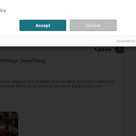
licy
Accept
Decline
Bar, Café
Restaurant
Bar
Bar à cocktails
Powered by
5
8,8 km
hifflange (Schëffleng)
cieux cappuccino Nutella, d’un cocktail ou d’un moment de
 l’endroit idéal !Nous vous proposons également nos