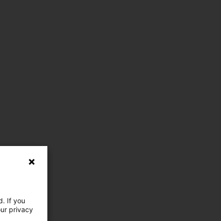
. If you
our privacy