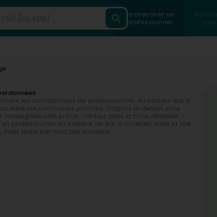
Rechercher un
Reche
professionnel
part
ge
coordonnées
ilement les coordonnées de professionnels du secteur Bar à
ge, ou dans les communes proches. Gagnez du temps pour
 renseignements précis : vérifiez dans la fiche détaillée
un professionnel en matière de Bar à cocktails dans la ville
et, mais aussi par mail, par exemple.