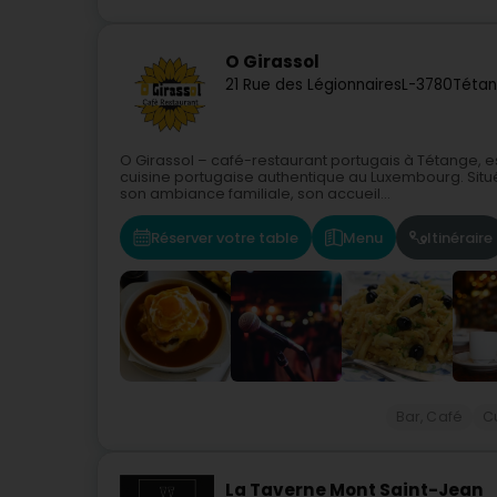
O Girassol
21 Rue des Légionnaires
L-3780
Tétan
O Girassol – café-restaurant portugais à Tétange, 
cuisine portugaise authentique au Luxembourg. Situé
son ambiance familiale, son accueil...
Réserver votre table
Menu
Itinéraire
Bar, Café
C
La Taverne Mont Saint-Jean