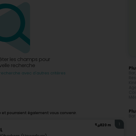
éter les champs pour
elle recherche
Plu
Bar
recherche avec d'autres critères
Res
Kin
Age
Coi
Méd
Plu
e et pourraient également vous convenir.
Bar
1
820 m
RL