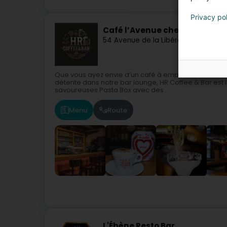
Privacy po
Café l’Avenue chez HR
54 Avenue de la Libération
L-3850
Sc
Que vous ayez envie d’un café à emporter, d’un déli
détente dans notre bar lounge, HR Coffee & Bar est
savoureuses Pasta Box avec des...
Menu
Route
L'Ébène Resto Bar