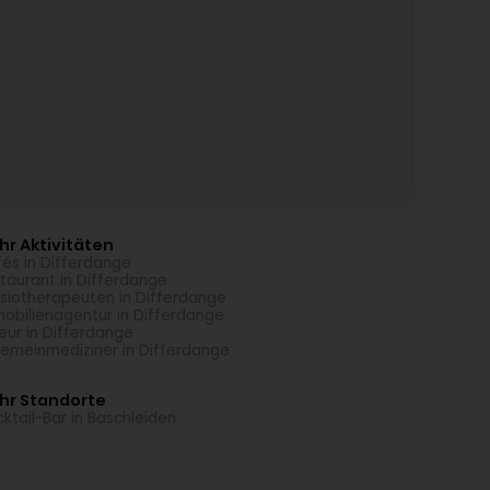
r Aktivitäten
és in Differdange
taurant in Differdange
siotherapeuten in Differdange
obilienagentur in Differdange
seur in Differdange
gemeinmediziner in Differdange
hr Standorte
ktail-Bar in Baschleiden