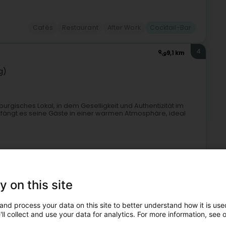
Cafés
Restaurant
After Work
Cocktail-Bar
4
9,1 km
g)
burgisches Lokal, in dem Geselligkeit und Authentizität im
mpfängt es seine Gäste in einer warmen Atmosphäre, ideal
y on this site
and process your data on this site to better understand how it is used
ll collect and use your data for analytics. For more information, see 
Cafés
Restaurant
Bar
Cocktail-Bar