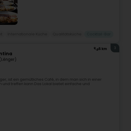
nt
Internationale Küche
Qualitätsküche
Cocktail-Bar
3
5 km
ntina
 (Lénger)
ger, ist ein gemütliches Café, in dem man sich in einer
nd treffen kann.Das Lokal bietet einfache und