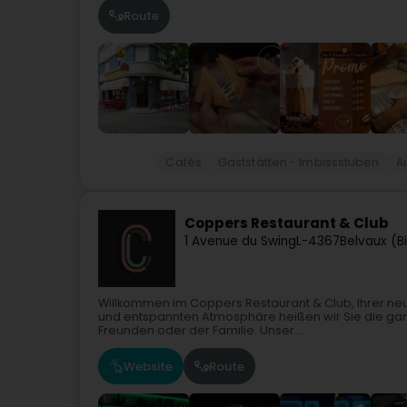
Route
Cafés
Gaststätten - Imbissstuben
A
Coppers Restaurant & Club
1 Avenue du Swing
L-4367
Belvaux (B
Willkommen im Coppers Restaurant & Club, Ihrer neue
und entspannten Atmosphäre heißen wir Sie die gan
Freunden oder der Familie. Unser...
Website
Route