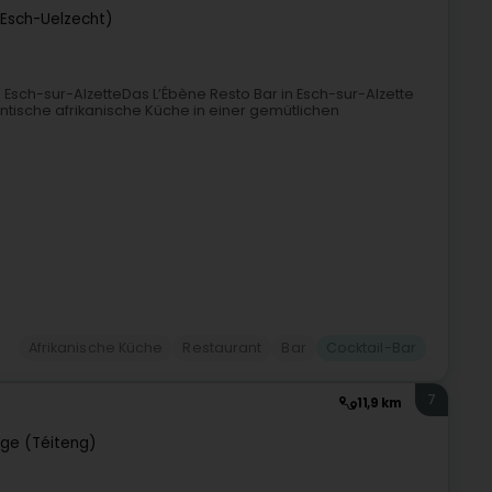
(Esch-Uelzecht)
n Esch-sur-AlzetteDas L’Ébène Resto Bar in Esch-sur-Alzette
entische afrikanische Küche in einer gemütlichen
Afrikanische Küche
Restaurant
Bar
Cocktail-Bar
7
11,9 km
ge (Téiteng)