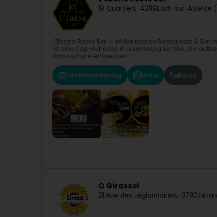
19 Quartier
L-4289
Esch-sur-Alzette 
L’Ébène Resto Bar – Afrikanisches Restaurant & Bar i
ist eine Top-Adresse in Luxemburg für alle, die auth
Atmosphäre entdecken...
Tischreservierung
Menu
Route
O Girassol
21 Rue des Légionnaires
L-3780
Tétan