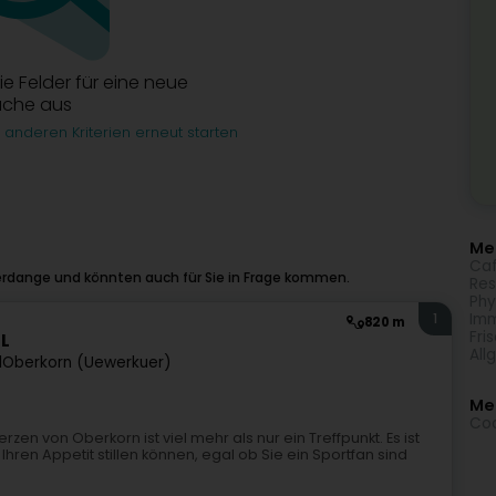
die Felder für eine neue
uche aus
 anderen Kriterien erneut starten
Meh
Caf
erdange und könnten auch für Sie in Frage kommen.
Res
Phy
Imm
1
820 m
Fri
RL
All
1
Oberkorn (Uewerkuer)
Me
Coc
n von Oberkorn ist viel mehr als nur ein Treffpunkt. Es ist
hren Appetit stillen können, egal ob Sie ein Sportfan sind