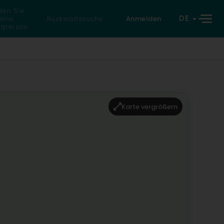
den Sie
DE
eine
Rückwärtssuche
Anmelden
atperson
Karte vergrößern