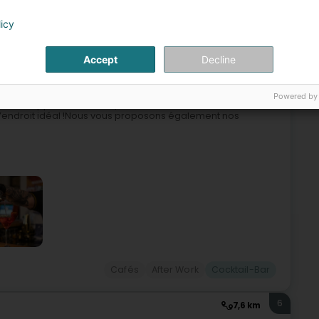
licy
5
8,8 km
hifflange (Schëffleng)
Accept
Decline
Powered by
cieux cappuccino Nutella, d’un cocktail ou d’un moment de
 l’endroit idéal !Nous vous proposons également nos
Cafés
After Work
Cocktail-Bar
6
7,6 km