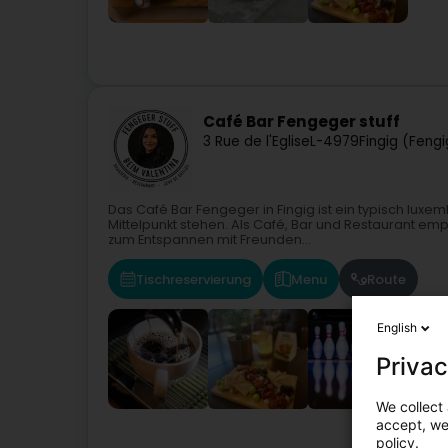
Café Bar Fengeger stuff
3 Rue de l'Eglise
L-4979
Fingig (Fengi
Das Café Bar Fengeger in Fingig ist ein typisch luxem
Mittelpunkt stehen. Als Café, Bar und Restaurant e
zum Entspannen mit Freunden...
Tischreservierung
Menu
Route
English
Privac
We collect 
accept, we'
policy.