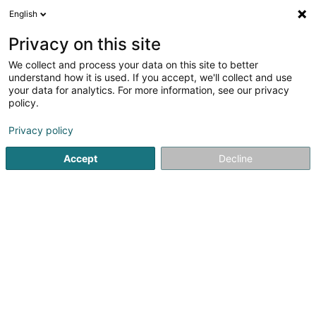
English
FR
Privacy on this site
We collect and process your data on this site to better
De Bauenergieberoder
understand how it is used. If you accept, we'll collect and use
your data for analytics. For more information, see our privacy
Gestion technique du bâtiment
policy.
6 Rue de la Chapelle
L-6419
Echternach (Iechternach)
Privacy policy
Accept
Decline
Afficher le fax
Voir le num. mobile
Voir le numéro
S'y rendre
Accueil
Gestion technique du bâtiment
De Bauenergiebe