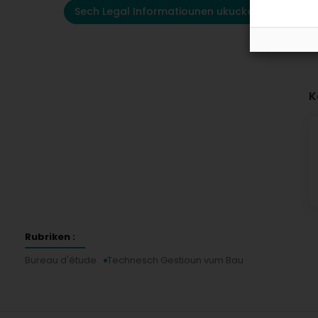
Sech Legal Informatiounen ukucken
K
Rubriken :
Bureau d'étude
Technesch Gestioun vum Bau