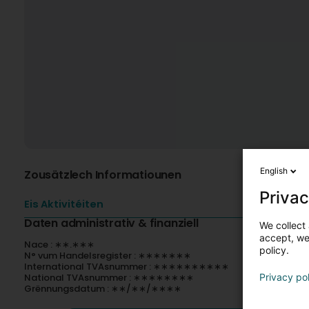
English
Zousätzlech Informatiounen
Privac
Eis Aktivitéiten
Daten administrativ & finanziell
We collect 
accept, we'
Nace : ∗∗.∗∗∗
policy.
N° vum Handelsregister : ∗∗∗∗∗∗∗
International TVAsnummer : ∗∗∗∗∗∗∗∗∗∗
National TVAsnummer : ∗∗∗∗∗∗∗∗
Privacy po
Grënnungsdatum : ∗∗/∗∗/∗∗∗∗