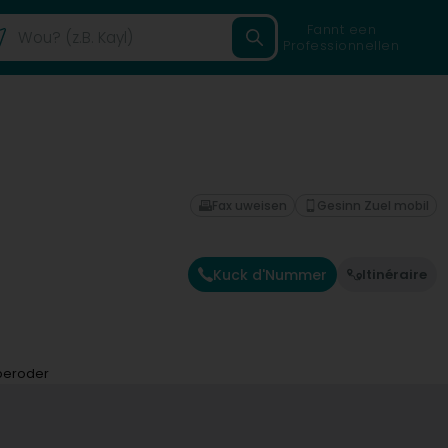
Fannt een
Professionnellen
Fax uweisen
Gesinn Zuel mobil
Kuck d'Nummer
Itinéraire
beroder