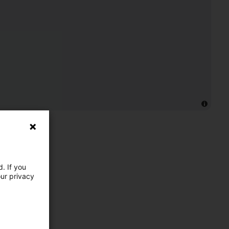
. If you
our privacy