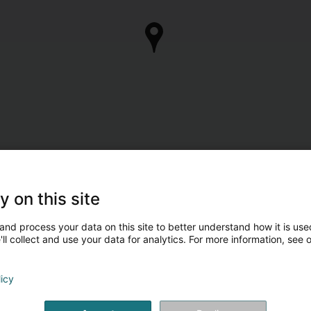
y on this site
and process your data on this site to better understand how it is used
ll collect and use your data for analytics. For more information, see 
licy