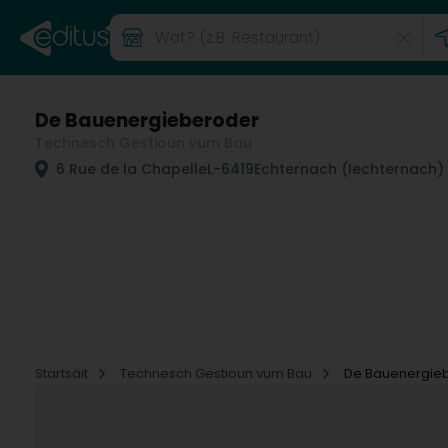
De Bauenergieberoder
Technesch Gestioun vum Bau
6 Rue de la Chapelle
L-6419
Echternach (Iechternach)
Startsäit
Technesch Gestioun vum Bau
De Bauenergie