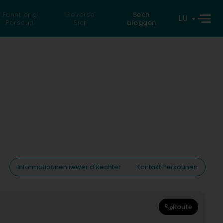
Fannt eng
Reverse
Sech
LU
Persoun
Sich
aloggen
Informatiounen iwwer d'Rechter
Kontakt Persounen
Route