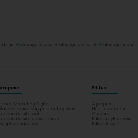
u bras
Tatouage du dos
Tatouage du mollet
Tatouage nuque
ntreprise
Editus
gence Marketing Digital
A propos
olutions marketing pour entreprises
Nous contacter
réation de site web
Carrière
réation de site ecommerce
Editus myBusiness
nscription annuaire
Editus Insight