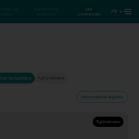
rcher un
Recherche
Me
FR
iculier
inversée
connecter
Voir le numéro
S'y rendre
Informations légales
Itinéraire