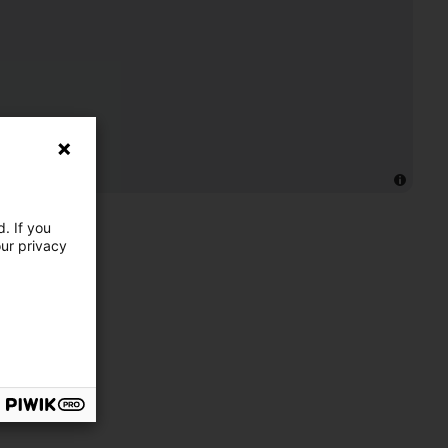
. If you
our privacy