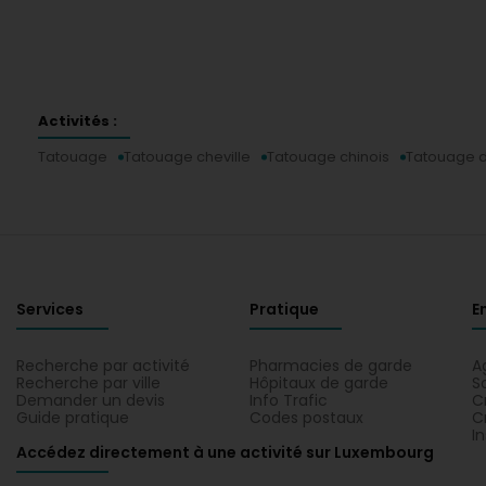
Activités :
Tatouage
Tatouage cheville
Tatouage chinois
Tatouage d
Services
Pratique
E
Recherche par activité
Pharmacies de garde
A
Recherche par ville
Hôpitaux de garde
S
Demander un devis
Info Trafic
C
Guide pratique
Codes postaux
C
I
Accédez directement à une activité sur Luxembourg