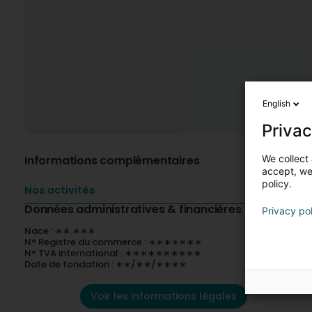
English
Privac
We collect 
Informations complémentaires
accept, we'
policy.
Nos activités
Données administratives & financières
Privacy po
Nace : ∗∗.∗∗∗
N° Registre du commerce : ∗∗∗∗∗∗∗
N° TVA international : ∗∗∗∗∗∗∗∗∗∗
Date de fondation : ∗∗/∗∗/∗∗∗∗
Voir les informations légales