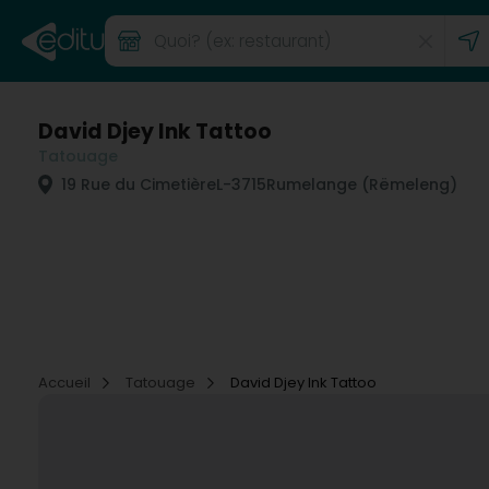
David Djey Ink Tattoo
Tatouage
19 Rue du Cimetière
L-3715
Rumelange (Rëmeleng)
Accueil
Tatouage
David Djey Ink Tattoo