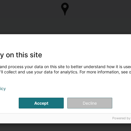
y on this site
and process your data on this site to better understand how it is used
ll collect and use your data for analytics. For more information, see 
licy
Accept
Decline
Powered by