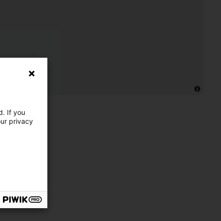
. If you
our privacy