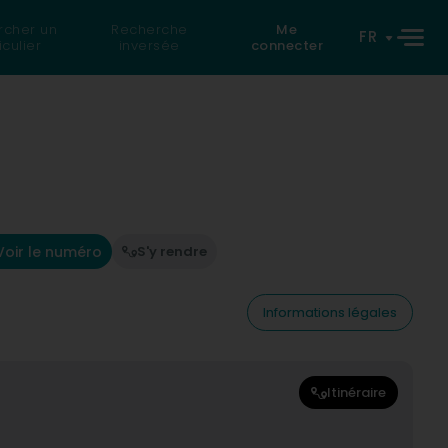
rcher un
Recherche
Me
FR
iculier
inversée
connecter
Voir le numéro
S'y rendre
Informations légales
Itinéraire