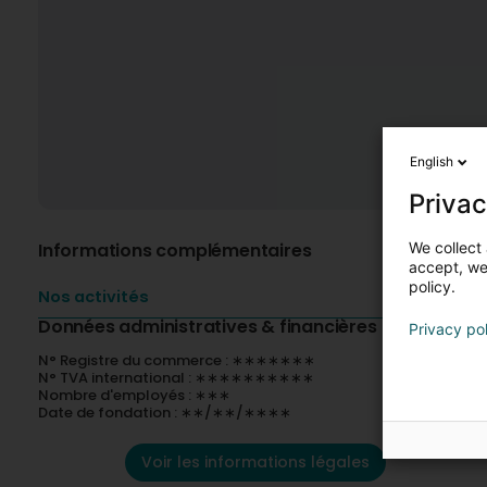
English
Privac
We collect 
Informations complémentaires
accept, we'
policy.
Nos activités
Données administratives & financières
Privacy po
N° Registre du commerce : ∗∗∗∗∗∗∗
N° TVA international : ∗∗∗∗∗∗∗∗∗∗
Nombre d'employés : ∗∗∗
Date de fondation : ∗∗/∗∗/∗∗∗∗
Voir les informations légales