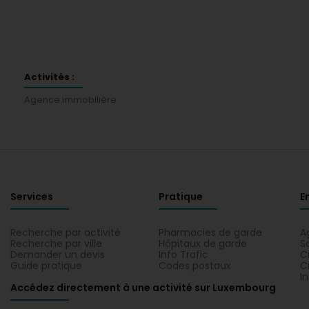
Activités :
Agence immobilière
Services
Pratique
E
Recherche par activité
Pharmacies de garde
A
Recherche par ville
Hôpitaux de garde
S
Demander un devis
Info Trafic
C
Guide pratique
Codes postaux
C
I
Accédez directement à une activité sur Luxembourg