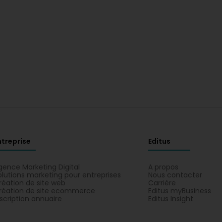
ntreprise
Editus
gence Marketing Digital
A propos
olutions marketing pour entreprises
Nous contacter
réation de site web
Carrière
réation de site ecommerce
Editus myBusiness
nscription annuaire
Editus Insight