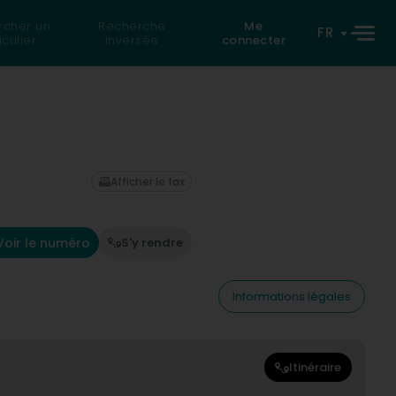
rcher un
Recherche
Me
FR
iculier
inversée
connecter
Afficher le fax
Voir le numéro
S'y rendre
Informations légales
Itinéraire