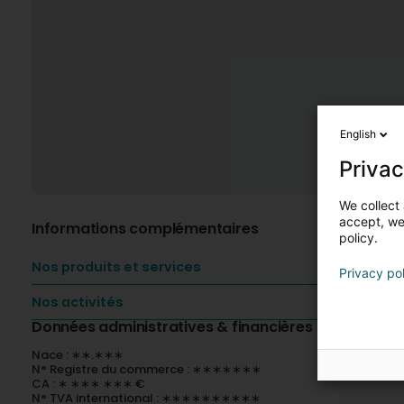
English
Privac
We collect 
accept, we'
Informations complémentaires
policy.
Nos produits et services
Privacy po
Nos activités
Données administratives & financières
Nace : ∗∗.∗∗∗
N° Registre du commerce : ∗∗∗∗∗∗∗
CA : ∗ ∗∗∗ ∗∗∗ €
N° TVA international : ∗∗∗∗∗∗∗∗∗∗