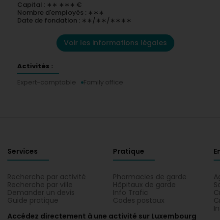
Capital : ∗∗ ∗∗∗ €
Nombre d'employés : ∗∗∗
Date de fondation : ∗∗/∗∗/∗∗∗∗
Voir les informations légales
Activités :
Expert-comptable
Family office
Services
Pratique
E
Recherche par activité
Pharmacies de garde
A
Recherche par ville
Hôpitaux de garde
S
Demander un devis
Info Trafic
C
Guide pratique
Codes postaux
C
I
Accédez directement à une activité sur Luxembourg