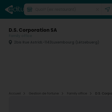
D.S. Corporation SA
Family office
2bis Rue Astrid
L-1143
Luxembourg (Lëtzebuerg)
Accueil
Gestion de fortune
Family office
D.S. Corpo