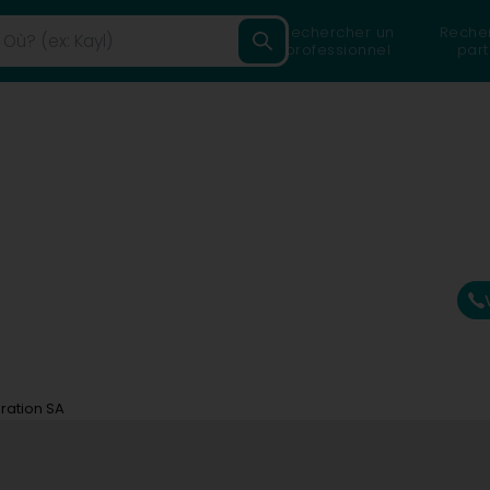
Rechercher un
Reche
professionnel
part
ration SA