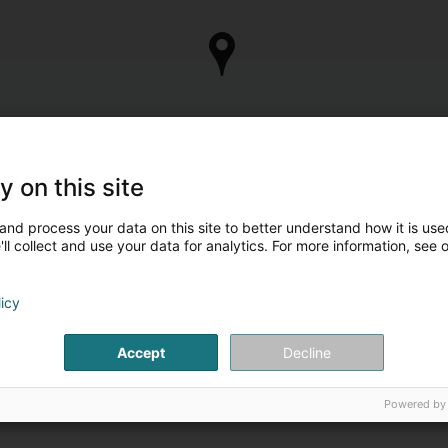
y on this site
and process your data on this site to better understand how it is used
ll collect and use your data for analytics. For more information, see 
licy
Accept
Decline
Powered by