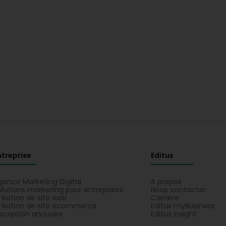
ntreprise
Editus
gence Marketing Digital
A propos
olutions marketing pour entreprises
Nous contacter
réation de site web
Carrière
réation de site ecommerce
Editus myBusiness
nscription annuaire
Editus Insight