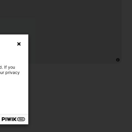
. If you
our privacy