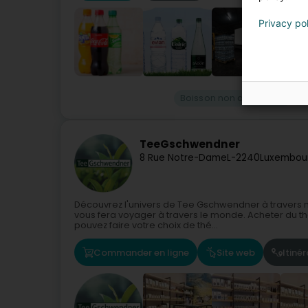
Privacy po
Boisson non alcoolisée
Dé
TeeGschwendner
8 Rue Notre-Dame
L-2240
Luxembour
Découvrez l'univers de Tee Gschwendner à travers 
vous fera voyager à travers le monde. Acheter du t
pouvez faire votre choix de thé...
Commander en ligne
Site web
Itinér