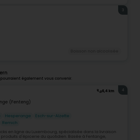
3
)
Boisson non alcoolisée
ern
 pourraient également vous convenir.
4
6,4 km
nge (Fenteng)
e
Hesperange
Esch-sur-Alzette
Remich
ks en ligne au Luxembourg, spécialisée dans la livraison
 produits d'épicerie du quotidien. Basée à Fentange,