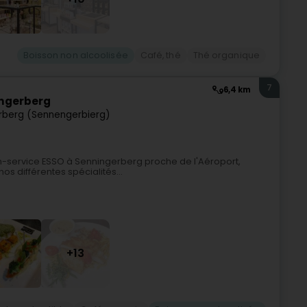
Boisson non alcoolisée
Café, thé
Thé organique
7
6,4 km
ingerberg
rberg (Sennengerbierg)
on-service ESSO à Senningerberg proche de l'Aéroport,
 différentes spécialités...
+13