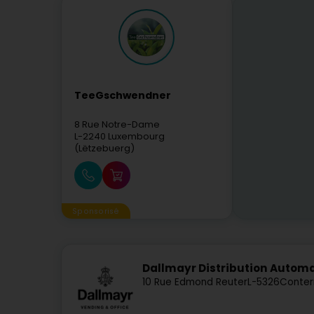
TeeGschwendner
8 Rue Notre-Dame
L-2240
Luxembourg
(Lëtzebuerg)
Sponsorisé
Dallmayr Distribution Auto
10 Rue Edmond Reuter
L-5326
Conter