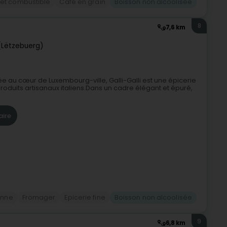
et combustible
Café en grain
Boisson non alcoolisée
8
7,6 km
(Lëtzebuerg)
uée au cœur de Luxembourg-ville, Galli-Galli est une épicerie
roduits artisanaux italiens.Dans un cadre élégant et épuré,
aire
ienne
Fromager
Epicerie fine
Boisson non alcoolisée
9
6,8 km