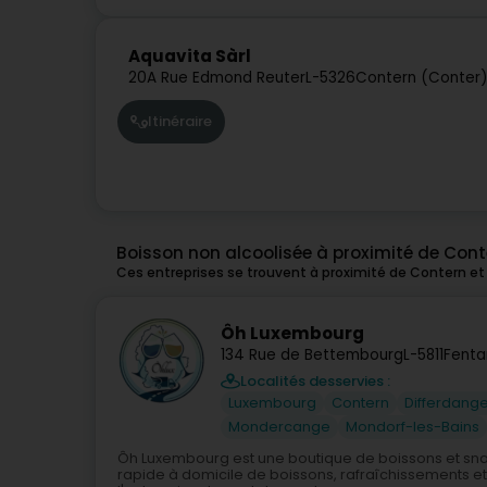
Aquavita Sàrl
20A Rue Edmond Reuter
L-5326
Contern (Conter
Itinéraire
Boisson non alcoolisée à proximité de Cont
Ces entreprises se trouvent à proximité de Contern et
Ôh Luxembourg
134 Rue de Bettembourg
L-5811
Fenta
Localités desservies :
Luxembourg
Contern
Differdang
Mondercange
Mondorf-les-Bains
Ôh Luxembourg est une boutique de boissons et snac
rapide à domicile de boissons, rafraîchissements et