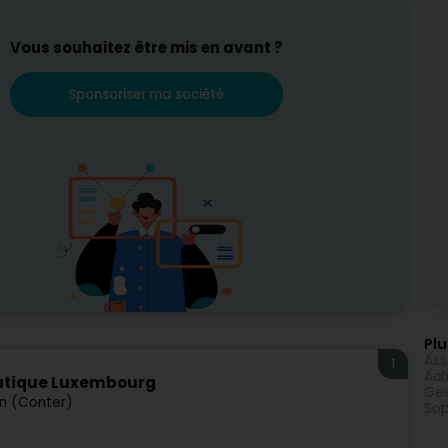
Vous souhaitez être mis en avant ?
Sponsoriser ma société
Plu
Ass
1
Ach
matique Luxembourg
Ges
n (Conter)
Sop