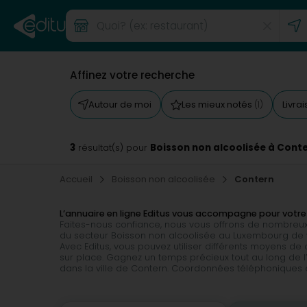
Affinez votre recherche
Autour de moi
Les mieux notés
Livra
(1)
3
Boisson non alcoolisée à Cont
résultat(s) pour
Accueil
Boisson non alcoolisée
Contern
L’annuaire en ligne Editus vous accompagne pour votre
Faites-nous confiance, nous vous offrons de nombreux
du secteur Boisson non alcoolisée au Luxembourg de vo
Avec Editus, vous pouvez utiliser différents moyens d
sur place. Gagnez un temps précieux tout au long de 
dans la ville de Contern. Coordonnées téléphoniques et po