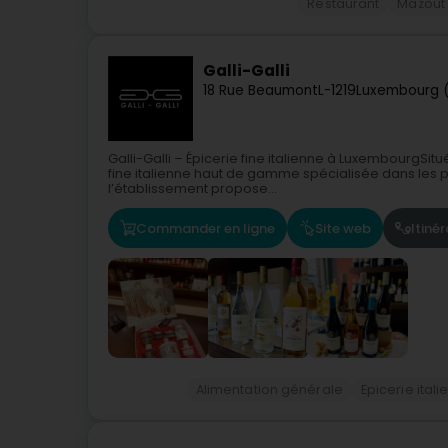
Restaurant
Mazout 
Galli-Galli
18 Rue Beaumont
L-1219
Luxembourg 
Galli-Galli – Épicerie fine italienne à LuxembourgSit
fine italienne haut de gamme spécialisée dans les p
l’établissement propose...
Commander en ligne
Site web
Itinér
Alimentation générale
Epicerie ital