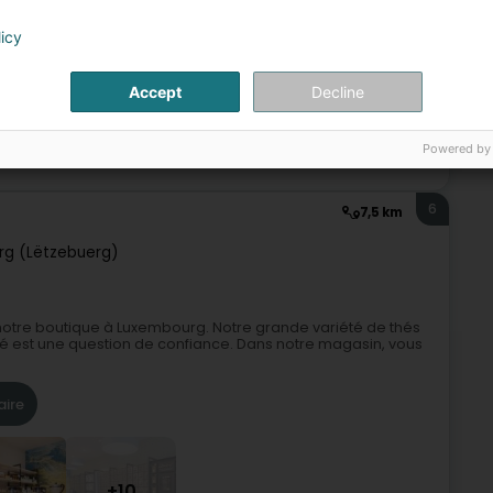
licy
Accept
Decline
Powered by
taillant boissons non alcoolisées
Jus de fruit et légume
6
7,5 km
g (Lëtzebuerg)
notre boutique à Luxembourg. Notre grande variété de thés
hé est une question de confiance. Dans notre magasin, vous
aire
+10