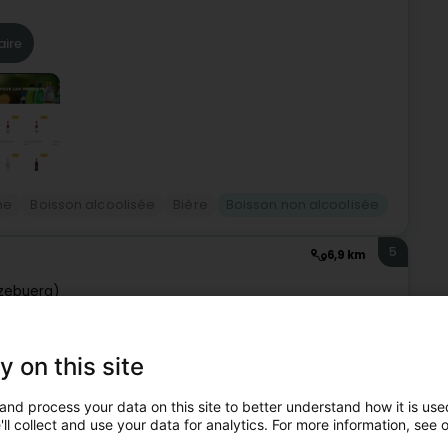
aire
ne
Boisson alcoolisée
Bière
Boisson non alcoolisée
5
6,9 km
zebuerg)
pécialisée dans la vente en gros de boissons non
y on this site
onnels du secteur de la restauration, de l’hôtellerie et des
and process your data on this site to better understand how it is used
ll collect and use your data for analytics. For more information, see 