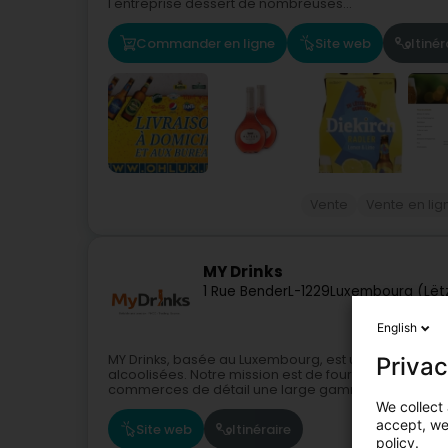
l'entreprise dessert de nombreuses...
Commander en ligne
Site web
Itinér
Vente
Vente en lig
MY Drinks
1 Rue Bender
L-1229
Luxembourg (Lët
English
MY Drinks, basée au Luxembourg, est une enseigne s
Privac
alcoolisées. Notre mission est de fournir aux professi
commerces de détail une large gamme...
We collect 
accept, we'
Site web
Itinéraire
policy.