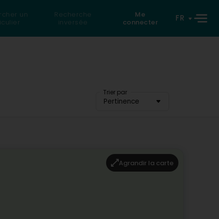
rcher un
Recherche
Me
FR
iculier
inversée
connecter
Trier par
Pertinence
Agrandir la carte