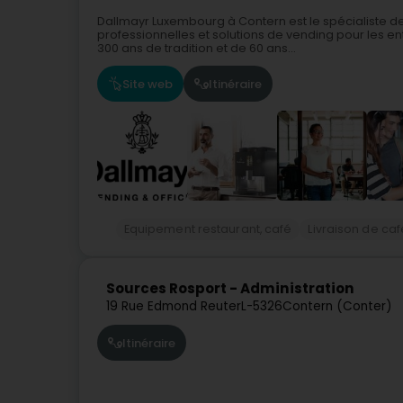
Dallmayr Luxembourg à Contern est le spécialiste d
professionnelles et solutions de vending pour les entr
300 ans de tradition et de 60 ans...
Site web
Itinéraire
Equipement restaurant, café
Livraison de ca
Sources Rosport - Administration
19 Rue Edmond Reuter
L-5326
Contern (Conter)
Itinéraire