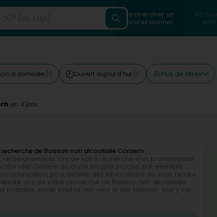
Rechercher un
Reche
professionnel
part
Plus de filtres
ison à domicile
Ouvert aujourd'hui
(1)
(1)
ern
en 43ms
 recherche de Boisson non alcoolisée Contern
 renseignements lors de votre recherche d’un professionnel
tre ville, Contern ou d’une localité proche, par exemple.
e communication pour obtenir des informations ou vous rendre
l’année lors de votre recherche de Boisson non alcoolisée
stales, email, photos, lien vers le site internet : tout y est.