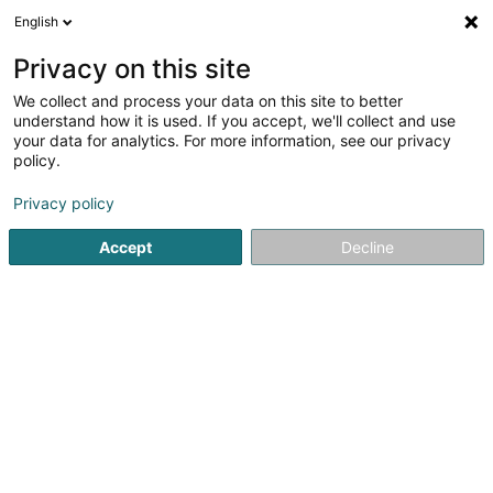
English
FR
Privacy on this site
We collect and process your data on this site to better
Consulat de la République
understand how it is used. If you accept, we'll collect and use
Démocratique Populaire du Laos
your data for analytics. For more information, see our privacy
policy.
Administration publique
Privacy policy
31 Rue de la Montée
L-3321
Berchem (Bierchem)
Accept
Decline
Afficher le fax
Voir le numéro
S'y rendre
Accueil
Administration publique
Consulat de la Républiqu