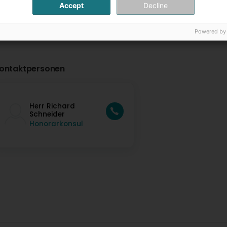
Accept
Decline
Powered by
ontaktpersonen
Herr Richard
Schneider
Honorarkonsul