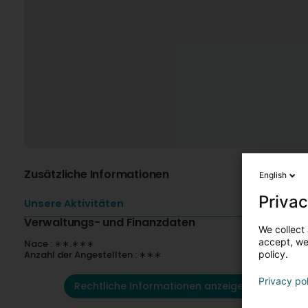
Zusätzliche Informationen
English
Privac
Unsere Aktivitäten
Verwaltungs- und Finanzdaten
We collect 
accept, we'
Nace : ∗∗.∗∗∗
Anzahl der Angestellten : ∗∗∗
policy.
Privacy po
Rechtliche Informationen anzeigen