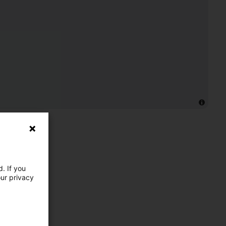
. If you
our privacy