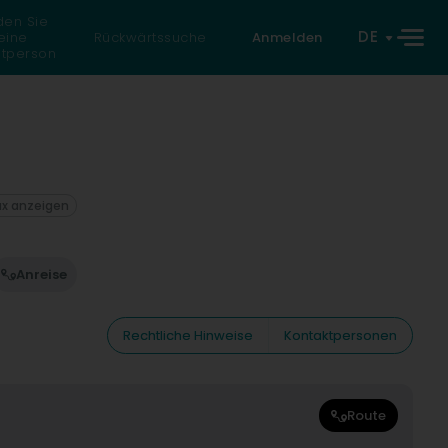
den Sie
DE
eine
Rückwärtssuche
Anmelden
atperson
ax anzeigen
Anreise
Rechtliche Hinweise
Kontaktpersonen
Route