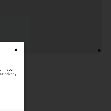
. If you
our privacy