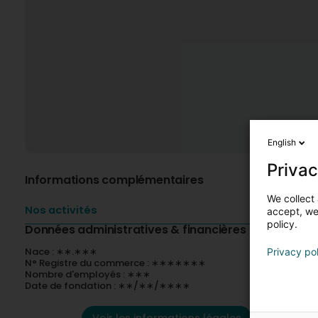
English
Privac
Informations complémentaires
We collect 
Nos activités
accept, we'
policy.
Données administratives & financières
Nace : ∗∗.∗∗∗
Privacy po
N° Registre du commerce : ∗∗∗∗∗∗∗
Nombre d'employés : ∗∗∗
Date de fondation : ∗∗/∗∗/∗∗∗∗