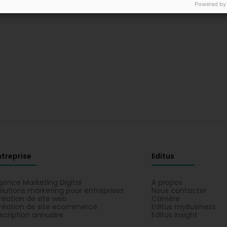
Powered by
ntreprise
Editus
gence Marketing Digital
A propos
olutions marketing pour entreprises
Nous contacter
réation de site web
Carrière
réation de site ecommerce
Editus myBusiness
nscription annuaire
Editus Insight