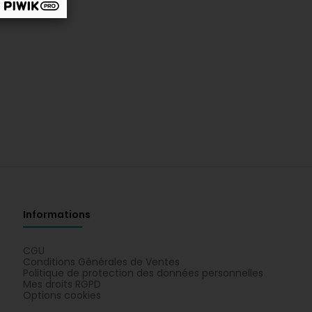
Informations
CGU
Conditions Générales de Ventes
Politique de protection des données personnelles
Mes droits RGPD
Options cookies