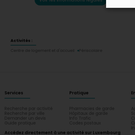
Voir les informations légales
Activités :
Centre de logement et d'accueil
Périscolaire
Services
Pratique
E
Recherche par activité
Pharmacies de garde
A
Recherche par ville
Hôpitaux de garde
S
Demander un devis
Info Trafic
C
Guide pratique
Codes postaux
C
I
Accédez directement à une activité sur Luxembourg