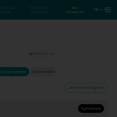
rcher un
Recherche
Me
FR
iculier
inversée
connecter
Afficher le fax
Voir le numéro
S'y rendre
Informations légales
Itinéraire