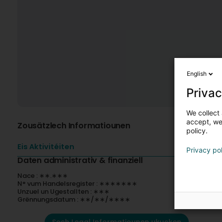
English
Privac
We collect 
accept, we'
Zousätzlech Informatiounen
policy.
Eis Aktivitéiten
Privacy po
Daten administrativ & finanziell
Nace : ∗∗.∗∗∗
N° vum Handelsregister : ∗∗∗∗∗∗∗
Unzuel un Ugestallten : ∗∗∗
Grënnungsdatum : ∗∗/∗∗/∗∗∗∗