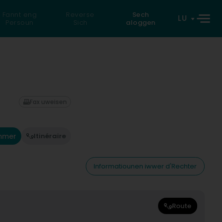
Fannt eng
Reverse
Sech
LU
Persoun
Sich
aloggen
Fax uweisen
mmer
Itinéraire
Informatiounen iwwer d'Rechter
Route