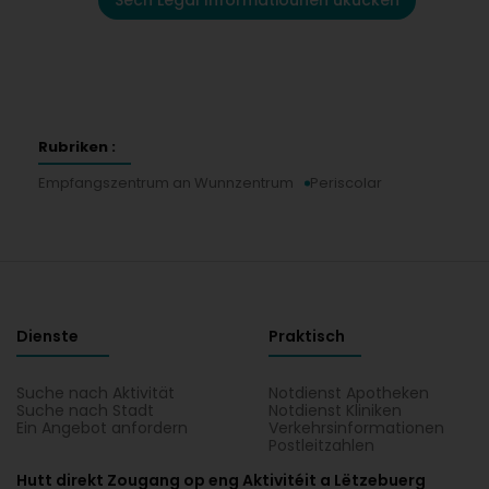
Sech Legal Informatiounen ukucken
Rubriken :
Empfangszentrum an Wunnzentrum
Periscolar
Dienste
Praktisch
Suche nach Aktivität
Notdienst Apotheken
Suche nach Stadt
Notdienst Kliniken
Ein Angebot anfordern
Verkehrsinformationen
Postleitzahlen
Hutt direkt Zougang op eng Aktivitéit a Lëtzebuerg