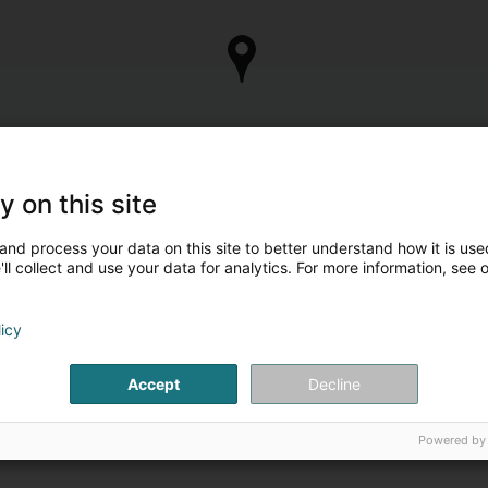
y on this site
and process your data on this site to better understand how it is used
ll collect and use your data for analytics. For more information, see 
licy
Accept
Decline
Powered by