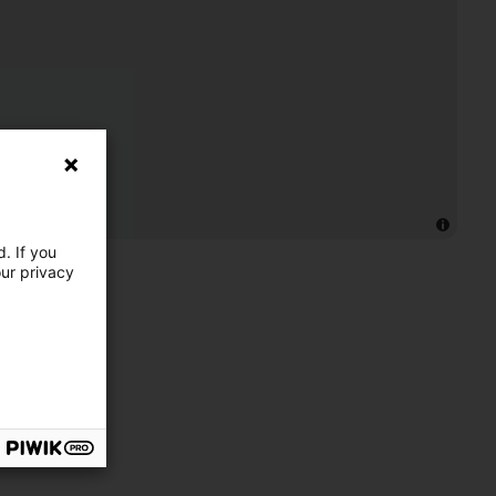
. If you
our privacy