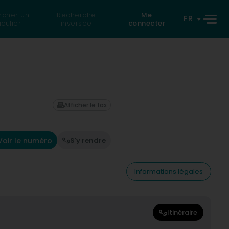
rcher un
Recherche
Me
FR
iculier
inversée
connecter
Afficher le fax
Voir le numéro
S'y rendre
Informations légales
Itinéraire