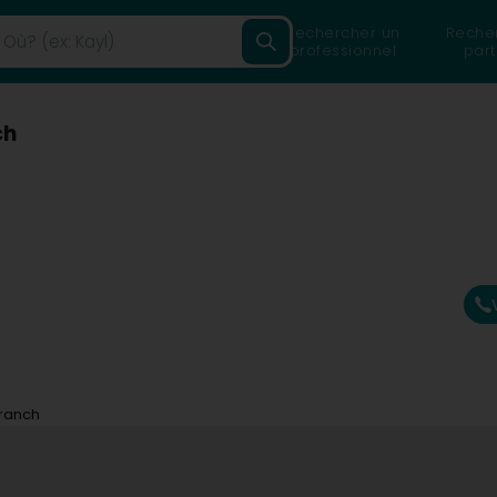
Rechercher un
Reche
professionnel
part
ch
ranch