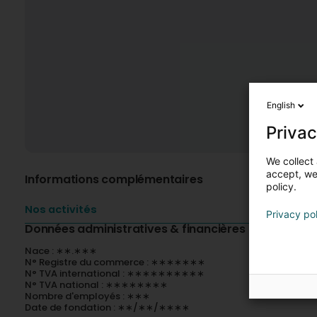
English
Privac
We collect 
accept, we'
Informations complémentaires
policy.
Nos activités
Privacy po
Données administratives & financières
Nace : ∗∗.∗∗∗
N° Registre du commerce : ∗∗∗∗∗∗∗
N° TVA international : ∗∗∗∗∗∗∗∗∗∗
N° TVA national : ∗∗∗∗∗∗∗∗
Nombre d'employés : ∗∗∗
Date de fondation : ∗∗/∗∗/∗∗∗∗