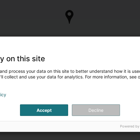
y on this site
and process your data on this site to better understand how it is used
ll collect and use your data for analytics. For more information, see 
licy
Accept
Decline
Powered by