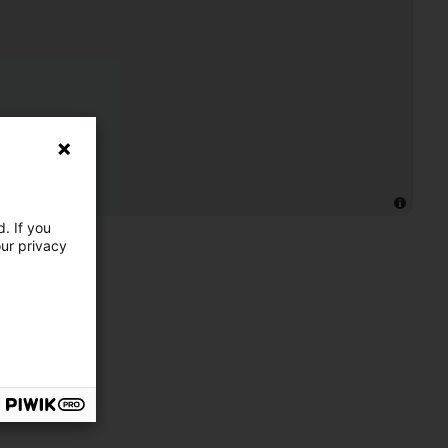
. If you
our privacy