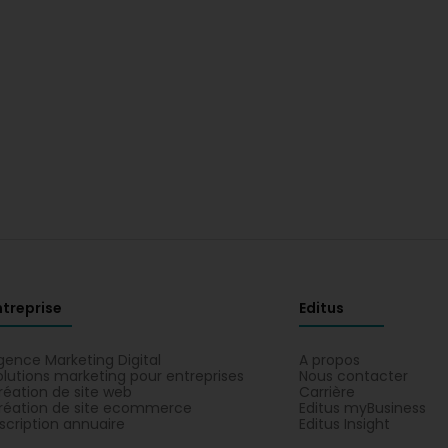
ntreprise
Editus
gence Marketing Digital
A propos
olutions marketing pour entreprises
Nous contacter
réation de site web
Carrière
réation de site ecommerce
Editus myBusiness
nscription annuaire
Editus Insight