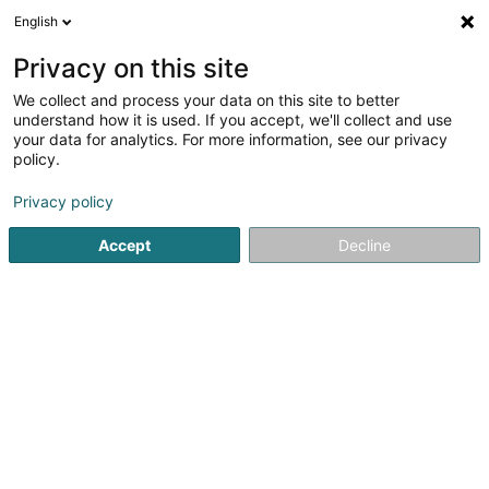
English
FR
Privacy on this site
We collect and process your data on this site to better
Christophe de Schrainer
understand how it is used. If you accept, we'll collect and use
your data for analytics. For more information, see our privacy
Menuiserie
policy.
98 Rue de Mersch
L-8181
Kopstal (Koplescht)
Privacy policy
Afficher le fax
Voir le num. mobile
Accept
Decline
Voir le numéro
S'y rendre
Accueil
Menuiserie
Christophe de Schrainer