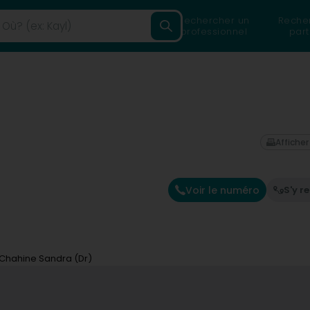
Rechercher un
Reche
professionnel
part
)
Afficher
Voir le numéro
S'y r
Chahine Sandra (Dr)