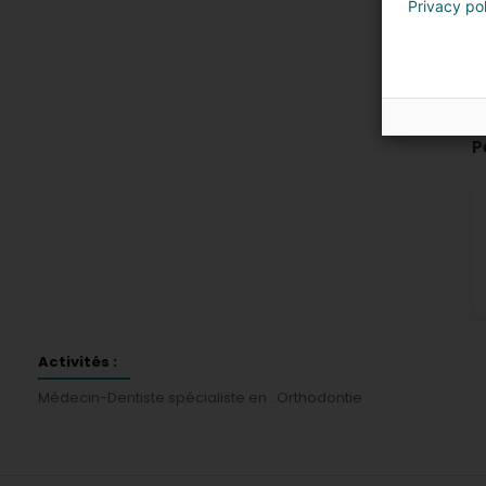
Privacy po
P
Activités :
Médecin-Dentiste spécialiste en : Orthodontie