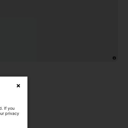
. If you
our privacy