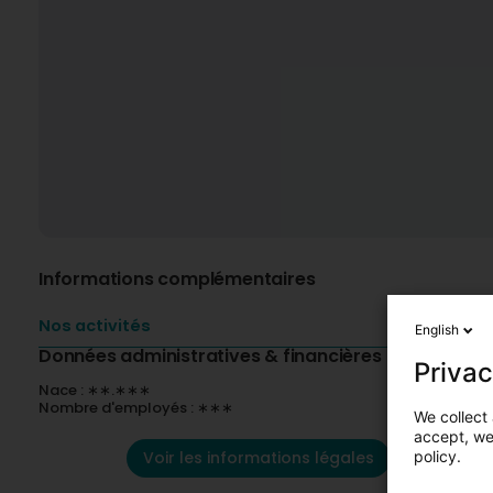
Informations complémentaires
Nos activités
English
Données administratives & financières
Privac
Nace : ∗∗.∗∗∗
Nombre d'employés : ∗∗∗
We collect 
accept, we'
Voir les informations légales
policy.