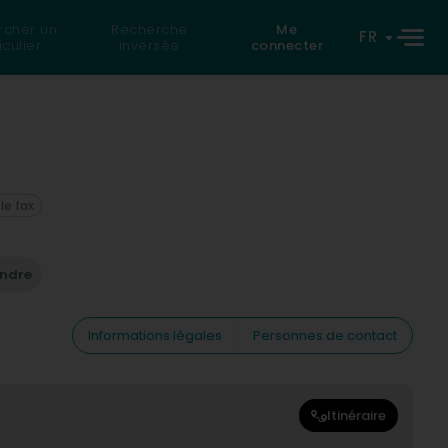
rcher un
Recherche
Me
FR
iculier
inversée
connecter
 le fax
endre
Informations légales
Personnes de contact
Itinéraire