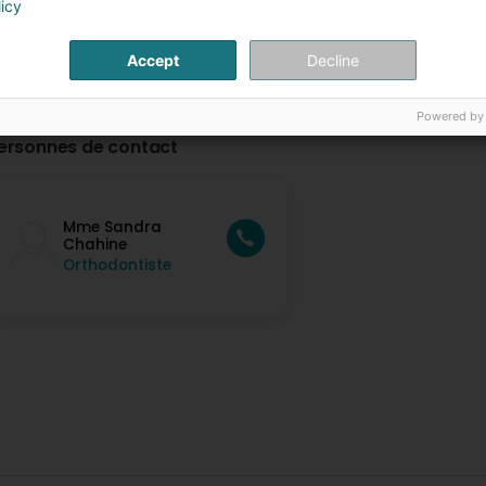
licy
Accept
Decline
Powered by
ersonnes de contact
Mme Sandra
Chahine
Orthodontiste