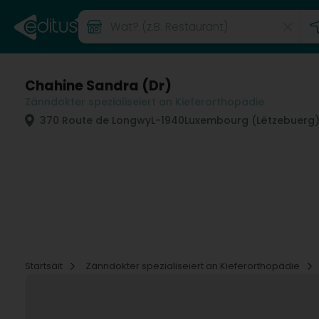
Chahine Sandra (Dr)
Zänndokter spezialiseiert an Kieferorthopädie
370 Route de Longwy
L-1940
Luxembourg (Lëtzebuerg
Startsäit
Zänndokter spezialiseiert an Kieferorthopädie