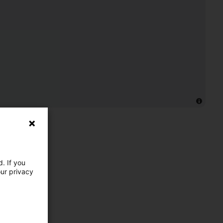
. If you
our privacy