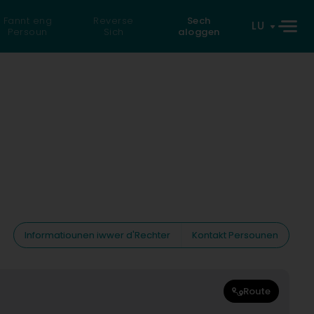
Fannt eng
Reverse
Sech
LU
Persoun
Sich
aloggen
Informatiounen iwwer d'Rechter
Kontakt Persounen
Route