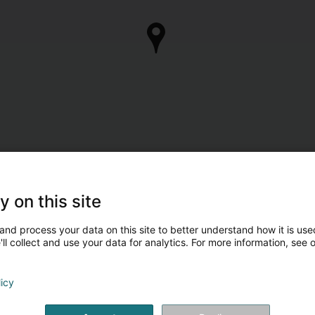
y on this site
and process your data on this site to better understand how it is used
ll collect and use your data for analytics. For more information, see 
licy