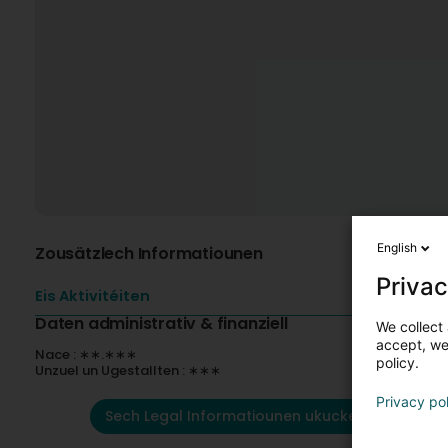
English
Zousätzlech Informatiounen
Privac
Eis Aktivitéiten
Daten administrativ & finanziell
We collect 
accept, we'
Nace : ∗∗.∗∗∗
policy.
Unzuel un Ugestallten : ∗∗∗
Privacy po
Sech Legal Informatiounen ukucken