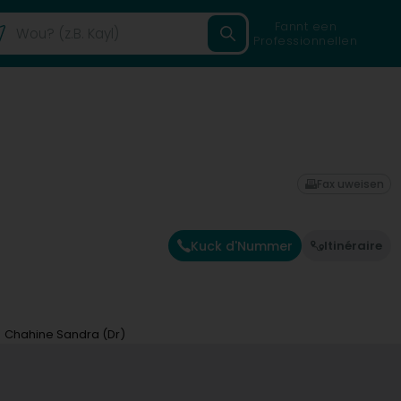
Fannt een
Professionnellen
)
Fax uweisen
Kuck d'Nummer
Itinéraire
Chahine Sandra (Dr)