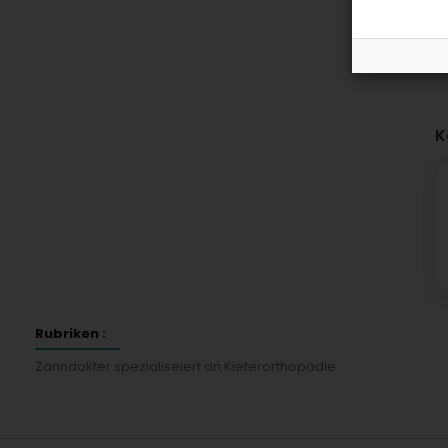
K
Rubriken :
Zänndokter spezialiseiert an Kieferorthopädie