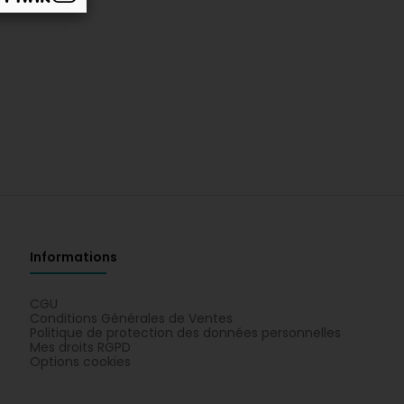
Informations
CGU
Conditions Générales de Ventes
Politique de protection des données personnelles
Mes droits RGPD
Options cookies