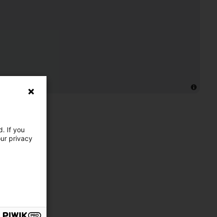
. If you
our privacy