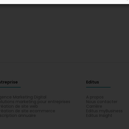
ntreprise
Editus
gence Marketing Digital
A propos
olutions marketing pour entreprises
Nous contacter
réation de site web
Carrière
réation de site ecommerce
Editus myBusiness
nscription annuaire
Editus Insight