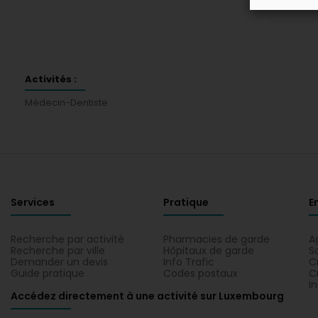
Activités :
Médecin-Dentiste
Services
Pratique
E
Recherche par activité
Pharmacies de garde
A
Recherche par ville
Hôpitaux de garde
S
Demander un devis
Info Trafic
C
Guide pratique
Codes postaux
C
I
Accédez directement à une activité sur Luxembourg