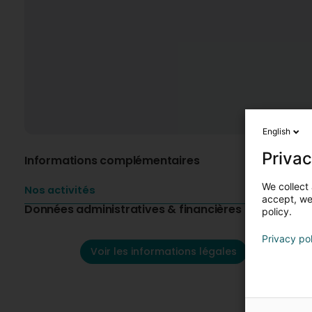
English
Privac
Informations complémentaires
We collect 
Nos activités
accept, we'
Données administratives & financières
policy.
Privacy po
Voir les informations légales