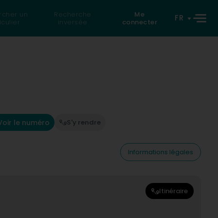
rcher un
Recherche
Me
FR
iculier
inversée
connecter
Voir le numéro
S'y rendre
Informations légales
Itinéraire