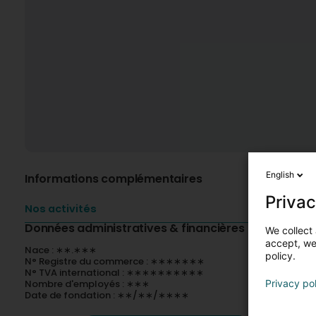
English
Informations complémentaires
Privac
Nos activités
Données administratives & financières
We collect 
accept, we'
Nace : ∗∗.∗∗∗
policy.
N° Registre du commerce : ∗∗∗∗∗∗∗
N° TVA international : ∗∗∗∗∗∗∗∗∗∗
Nombre d'employés : ∗∗∗
Privacy po
Date de fondation : ∗∗/∗∗/∗∗∗∗