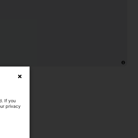
. If you
our privacy