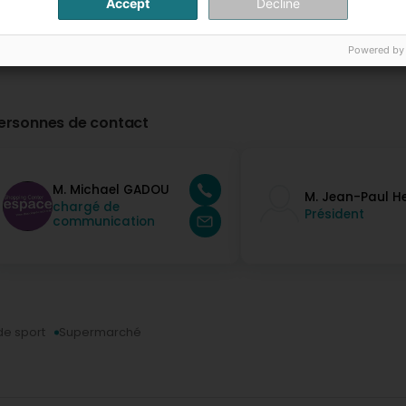
Accept
Decline
Powered by
ersonnes de contact
M. Michael GADOU
M. Jean-Paul H
chargé de
Président
communication
de sport
Supermarché