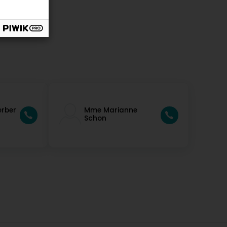
erber
Mme Marianne
Schon