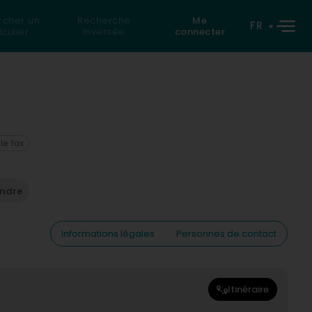
rcher un
Recherche
Me
FR
iculier
inversée
connecter
 le fax
endre
Informations légales
Personnes de contact
Itinéraire