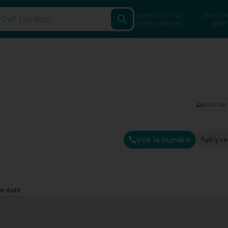
Rechercher un
Reche
professionnel
part
Afficher
Voir le numéro
S'y r
e Asbl