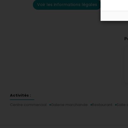
Voir les informations légales
P
Activités :
Centre commercial
Galerie marchande
Restaurant
Salle 