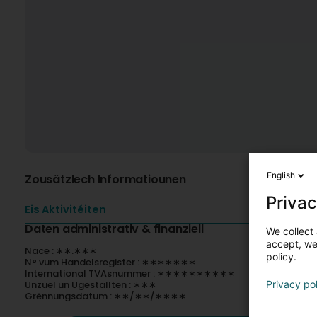
English
Zousätzlech Informatiounen
Privac
Eis Aktivitéiten
Daten administrativ & finanziell
We collect 
accept, we'
Nace : ∗∗.∗∗∗
policy.
N° vum Handelsregister : ∗∗∗∗∗∗∗
International TVAsnummer : ∗∗∗∗∗∗∗∗∗∗
Unzuel un Ugestallten : ∗∗∗
Privacy po
Grënnungsdatum : ∗∗/∗∗/∗∗∗∗