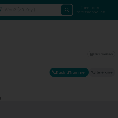
Fannt een
Professionnellen
Fax uweisen
Kuck d'Nummer
Itinéraire
l