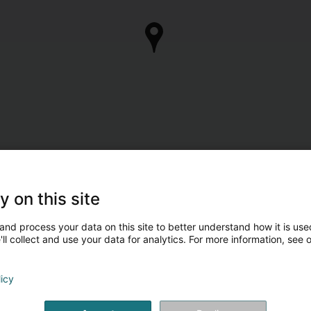
y on this site
and process your data on this site to better understand how it is used
ll collect and use your data for analytics. For more information, see 
licy