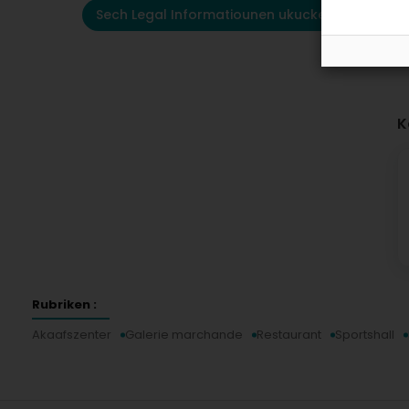
Sech Legal Informatiounen ukucken
K
Rubriken :
Akaafszenter
Galerie marchande
Restaurant
Sportshall