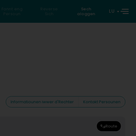
Fannt eng
Reverse
Sech
LU
Persoun
Sich
aloggen
Informatiounen iwwer d'Rechter
Kontakt Persounen
Route