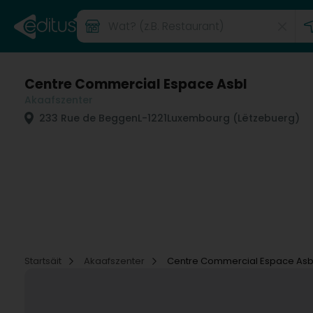
Centre Commercial Espace Asbl
Akaafszenter
233 Rue de Beggen
L-1221
Luxembourg (Lëtzebuerg)
Startsäit
Akaafszenter
Centre Commercial Espace Asb