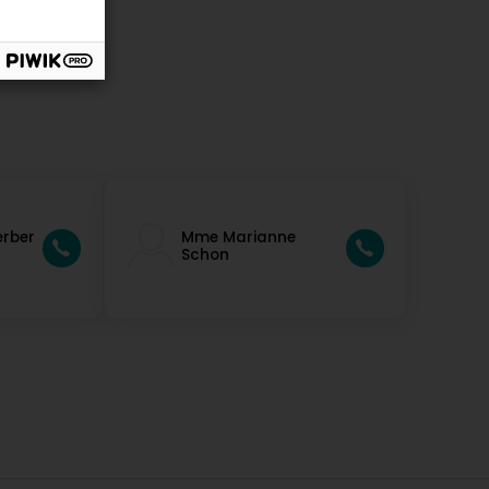
erber
Mme Marianne
Schon