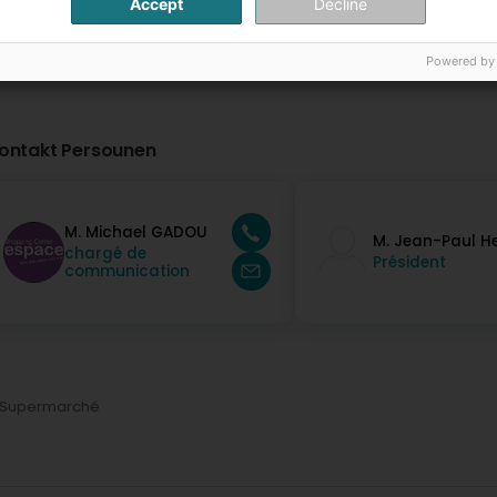
Accept
Decline
Powered by
ontakt Persounen
M. Michael GADOU
M. Jean-Paul H
chargé de
Président
communication
Supermarché