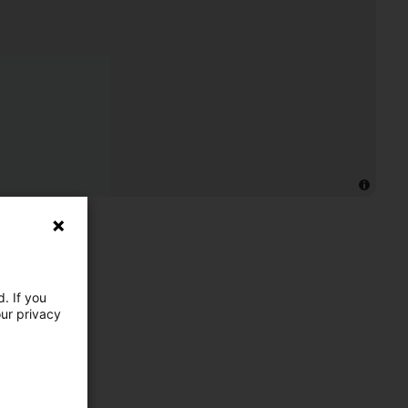
. If you
our privacy