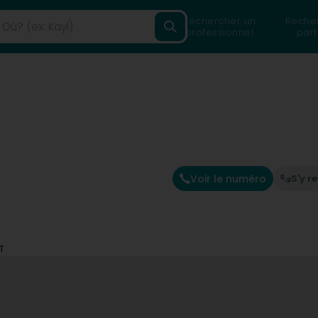
Rechercher un
Reche
professionnel
part
Voir le numéro
S'y r
T