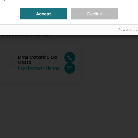
Accept
Decline
Powered by
ersonnes de contact
Mme Catarina Da
Costa
Psychomotricienne