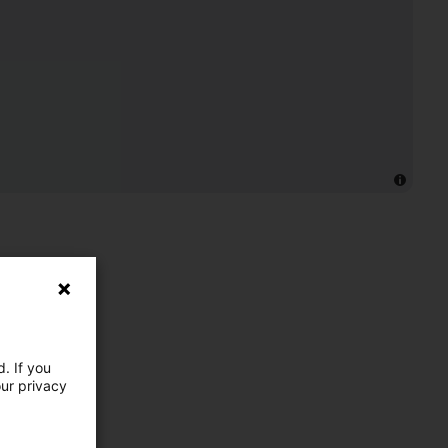
. If you
our privacy