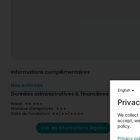
Informations complémentaires
Nos activités
English
Données administratives & financières
Privac
Nace : ∗∗.∗∗∗
Nombre d'employés : ∗∗∗
Date de fondation : ∗∗/∗∗/∗∗∗∗
We collect 
accept, we'
policy.
Voir les informations légales
Privacy po