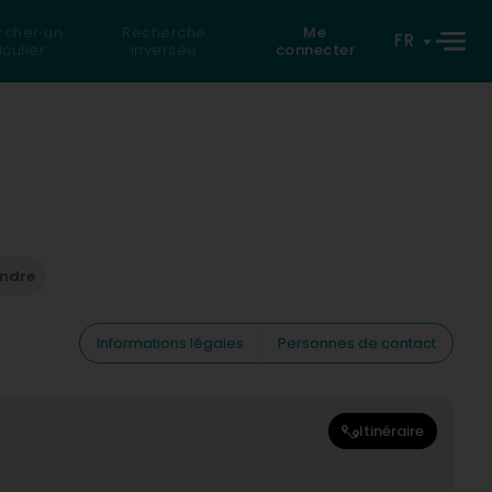
rcher un
Recherche
Me
FR
iculier
inversée
connecter
endre
Informations légales
Personnes de contact
Itinéraire