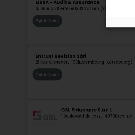
LIBRA - Audit & Assurance
161 Rue du Kiem
L-8030
Strassen (Stroossen)
Itinéraire
Entrust Revision Sàrl
21 Rue Glesener
L-1631
Luxembourg (Lëtzebuerg)
Itinéraire
GSL Fiduciaire S.à r.l.
1 Boulevard du Jazz
L-4370
Esch-sur-