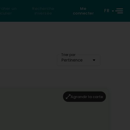
rcher un
Recherche
Me
FR
iculier
inversée
connecter
Trier par
Pertinence
Agrandir la carte