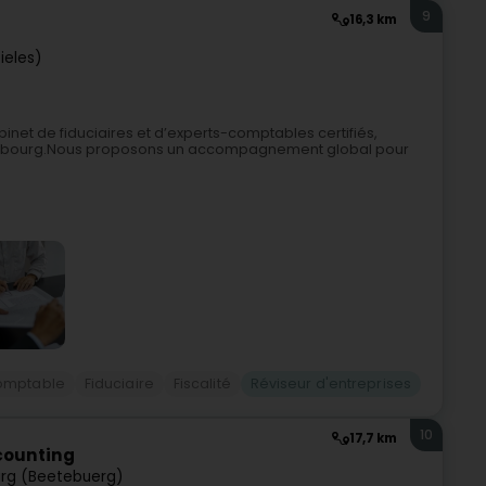
9
16,3 km
ieles)
et de fiduciaires et d’experts-comptables certifiés,
uxembourg.Nous proposons un accompagnement global pour
omptable
Fiduciaire
Fiscalité
Réviseur d'entreprises
10
17,7 km
counting
rg (Beetebuerg)