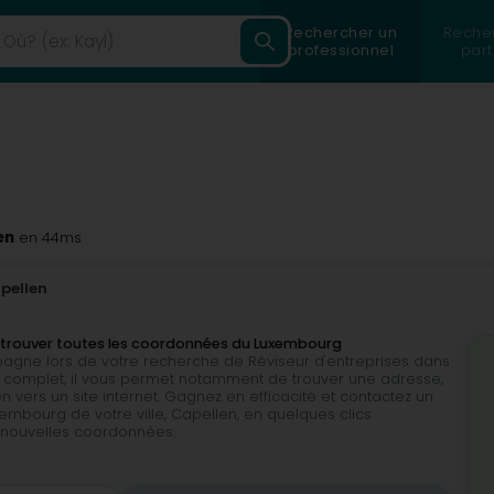
Rechercher un
Reche
professionnel
part
en
en 44ms
pellen
de trouver toutes les coordonnées du Luxembourg
mpagne lors de votre recherche de Réviseur d'entreprises dans
 très complet, il vous permet notamment de trouver une adresse,
 vers un site internet. Gagnez en efficacité et contactez un
embourg de votre ville, Capellen, en quelques clics
e nouvelles coordonnées.