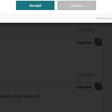
Accept
Decline
Powered by
Fiduciaire
6
11,4 km
Fiduciaire
7
16,2 km
Alzette (Esch-Uelzecht)