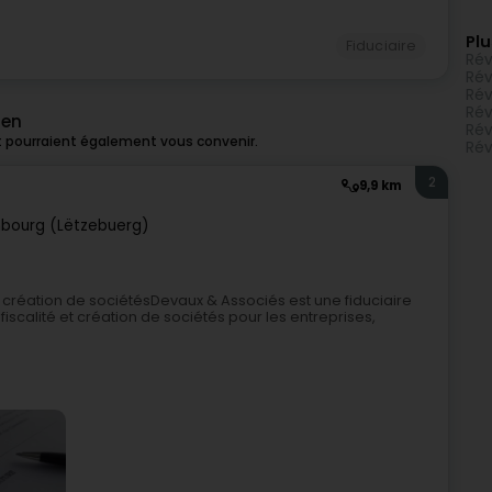
Plu
Fiduciaire
Rév
Rév
Rév
Rév
len
Rév
t pourraient également vous convenir.
Rév
2
9,9 km
bourg (Lëtzebuerg)
t création de sociétésDevaux & Associés est une fiduciaire
scalité et création de sociétés pour les entreprises,