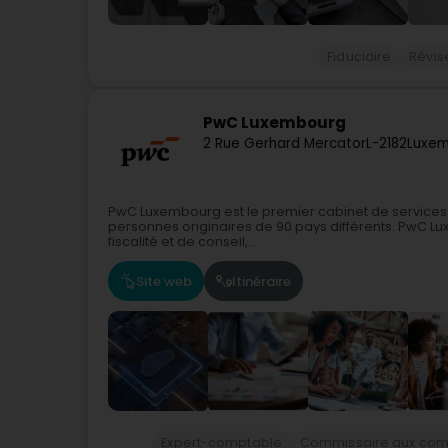
Fiduciaire
Révis
PwC Luxembourg
2 Rue Gerhard Mercator
L-2182
Luxem
PwC Luxembourg est le premier cabinet de services
personnes originaires de 90 pays différents. PwC Lu
fiscalité et de conseil,...
Site web
Itinéraire
Expert-comptable
Commissaire aux com