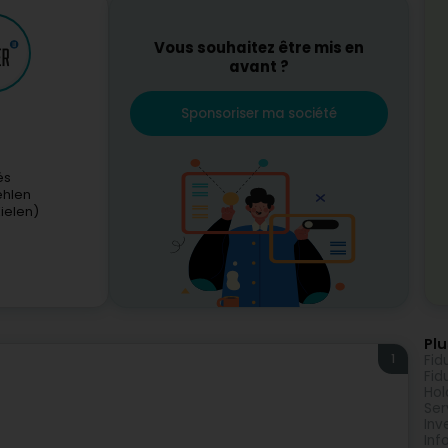
Vous souhaitez être mis en
avant ?
Sponsoriser ma société
és
ehlen
ielen)
Plu
1
Fid
Fid
Hol
Ser
Inv
Inf