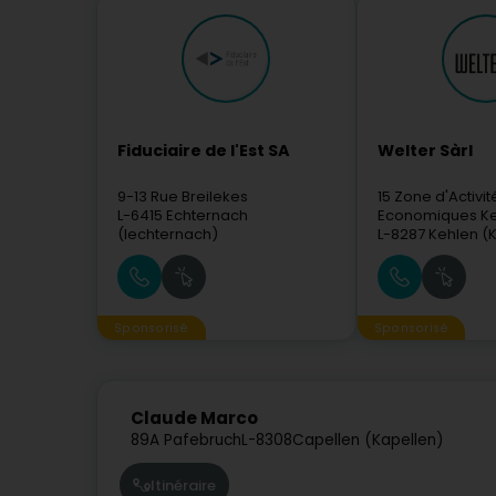
Fiduciaire de l'Est SA
Welter Sàrl
9-13 Rue Breilekes
15 Zone d'Activit
L-6415
Echternach
Economiques K
(Iechternach)
L-8287
Kehlen (K
Sponsorisé
Sponsorisé
Claude Marco
89A Pafebruch
L-8308
Capellen (Kapellen)
Itinéraire