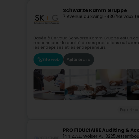
Schwarze Kamm Gruppe
7 Avenue du Swing
L-4367
Belvaux (B
Basée à Belvaux, Schwarze Kamm Gruppe est un cabin
reconnu pour la qualité de ses prestations au L
les entreprises et les entrepreneurs :...
Site web
Itinéraire
Expert-c
PRO FIDUCIAIRE Auditing & Ac
144 Z.A.E. Wolser A
L-3225
Bettembou