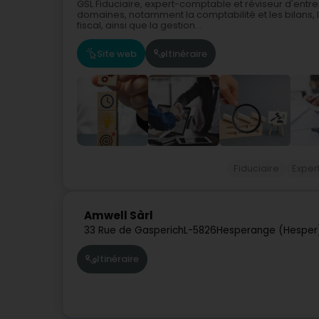
GSL Fiduciaire, expert-comptable et réviseur d'entr
domaines, notamment la comptabilité et les bilans, la
fiscal, ainsi que la gestion...
Site web
Itinéraire
Fiduciaire
Expe
Amwell Sàrl
33 Rue de Gasperich
L-5826
Hesperange (Hesper
Itinéraire