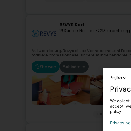
REVYS Sàrl
16 Rue de Nassau
L-2213
Luxembourg 
Au Luxembourg, Revys et Jos Vanhees mettent l'accen
manière professionnelle, sincère et indépendante, t
Site web
Itinéraire
English
Privac
We collect 
accept, we'
policy.
Fiduciaire
Révis
Privacy po