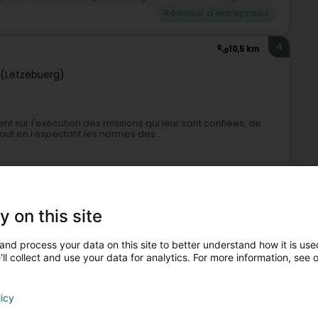
Réviseur d'entreprises
4
10,5 km
(Lëtzebuerg)
t sur l'exécution des missions qui leur sont confiées, de
out en respectant les normes des...
y on this site
and process your data on this site to better understand how it is used
ll collect and use your data for analytics. For more information, see 
eur d'entreprises
Réviseur d'entreprises
Domiciliation
licy
5
8,3 km