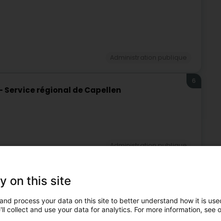
Administration publique
6
- Service régional de Capellen
Administration publique
7
y on this site
and process your data on this site to better understand how it is used
ll collect and use your data for analytics. For more information, see 