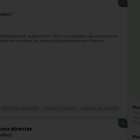
1
ellen)
indépendant, aujourd’hui 2ème prestataire de services en
teur et membre du réseau de partenaires « Payroll
Plu
Secrétariat social
Audit et conseil
Gestion de salaire
Sop
Ass
Org
2
ions directes
ellen)
Plu