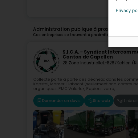
Privacy po
Administration publique à proximité de Ca
Ces entreprises se trouvent à proximité de Capellen e
S.I.C.A. - Syndicat Intercomm
Canton de Capellen
28 Zone Industrielle
L-8287
Kehlen (Ki
Collecte porte à porte des déchets: dans les commu
Kopstal, Mamer, Habscht (seulement anc. commune 
organiques, PMC Valorlux, Papiers, verre,...
Demander un devis
Site web
Itinérai