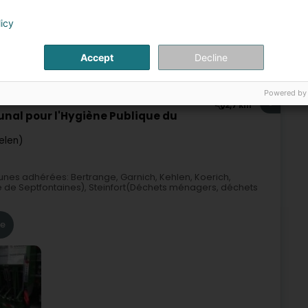
Administration publique
licy
Accept
Decline
pellen
t pourraient également vous convenir.
Powered by
8
2,7 km
unal pour l'Hygiène Publique du
elen)
nes adhérées: Bertrange, Garnich, Kehlen, Koerich,
de Septfontaines), Steinfort(Déchets ménagers, déchets
re