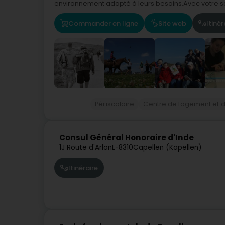
environnement adapté à leurs besoins.Avec votre sou
Commander en ligne
Site web
Itinér
Périscolaire
Centre de logement et d
Consul Général Honoraire d'Inde
1J Route d'Arlon
L-8310
Capellen (Kapellen)
Itinéraire