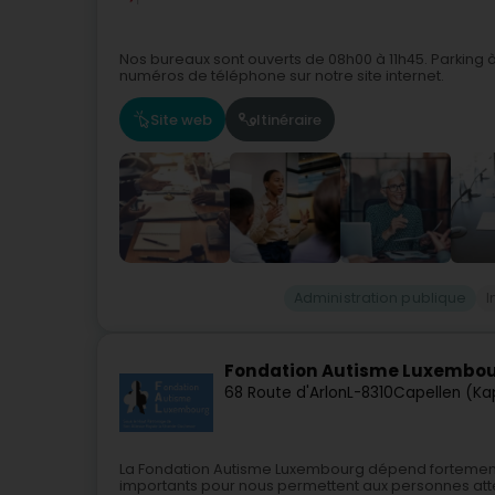
Nos bureaux sont ouverts de 08h00 à 11h45. Parking à 
numéros de téléphone sur notre site internet.
Site web
Itinéraire
Administration publique
I
Fondation Autisme Luxembo
68 Route d'Arlon
L-8310
Capellen (Ka
La Fondation Autisme Luxembourg dépend fortement 
importants pour nous permettent aux personnes att