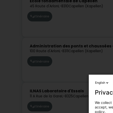
Ecole fondamentale de Capellen
45 Route d'Arlon
L-8310
Capellen (Kapellen)
Itinéraire
Administration des ponts et chaussées 
100 Route d'Arlon
L-8311
Capellen (Kapellen)
Itinéraire
English
ILNAS Laboratoire d'Essais
Privac
11 A Rue de la Gare
L-8325
Capellen (Kapellen)
We collect 
Itinéraire
accept, we'
policy.