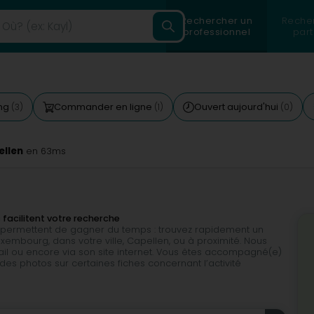
Rechercher un
Reche
professionnel
part
ing
Commander en ligne
Ouvert aujourd'hui
(3)
(1)
(0)
ellen
en 63ms
 facilitent votre recherche
ous permettent de gagner du temps : trouvez rapidement un
xembourg, dans votre ville, Capellen, ou à proximité. Nous
il ou encore via son site internet. Vous êtes accompagné(e)
des photos sur certaines fiches concernant l’activité