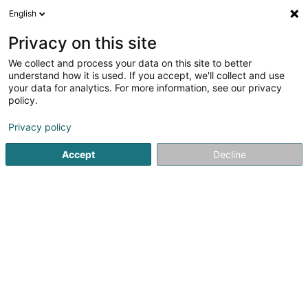
English
FR
Privacy on this site
We collect and process your data on this site to better
Cabinet de kinésithérapie Rente Paulo
understand how it is used. If you accept, we'll collect and use
Sàrl
your data for analytics. For more information, see our privacy
policy.
Kinésithérapeute
Privacy policy
16 Rue de Stavelot
L-9280
Diekirch (Dikrech)
Accept
Decline
Voir le num. mobile
Voir le numéro
S'y rendre
Accueil
Kinésithérapeute
Cabinet de kinésithérapie Rente