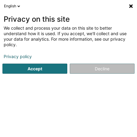
English
FR
Privacy on this site
We collect and process your data on this site to better
Cabinet de Kinésithérapie et
understand how it is used. If you accept, we'll collect and use
d'Ostéopathie - Mangen
your data for analytics. For more information, see our privacy
Nathalie/Krettels Nadine/Kiffert
policy.
Stéphane
Privacy policy
Kinésithérapeute
4 An den Päschen
Accept
L-5314
Contern (Conter)
Decline
Voir le numéro
S'y rendre
Accueil
Kinésithérapeute
Cabinet de Kinésithérapie et d'