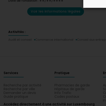
Date de fondation : ∗∗/∗∗/∗∗∗∗
Voir les informations légales
Activités :
Audit et conseil
Commerce international
Conseil aux entrep
Services
Pratique
E
Recherche par activité
Pharmacies de garde
A
Recherche par ville
Hôpitaux de garde
S
Demander un devis
Info Trafic
C
Guide pratique
Codes postaux
C
I
Accédez directement à une activité sur Luxembourg