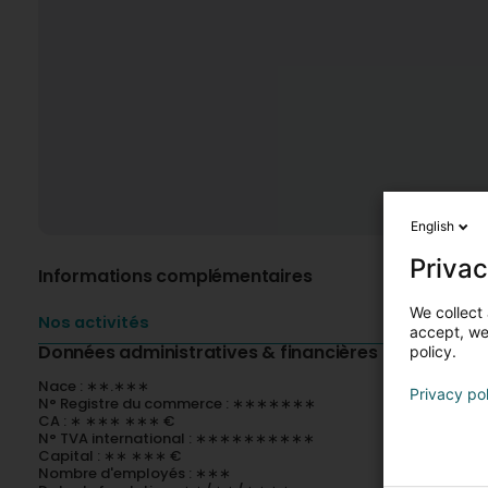
English
Privac
Informations complémentaires
We collect 
Nos activités
accept, we'
Données administratives & financières
policy.
Nace : ∗∗.∗∗∗
Privacy po
N° Registre du commerce : ∗∗∗∗∗∗∗
CA : ∗ ∗∗∗ ∗∗∗ €
N° TVA international : ∗∗∗∗∗∗∗∗∗∗
Capital : ∗∗ ∗∗∗ €
Nombre d'employés : ∗∗∗