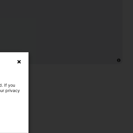
. If you
our privacy