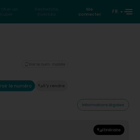
rcher un
Recherche
Me
FR
iculier
inversée
connecter
Voir le num. mobile
Voir le numéro
S'y rendre
Informations légales
Itinéraire