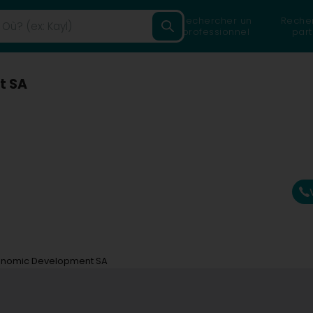
Rechercher un
Reche
professionnel
part
t SA
conomic Development SA