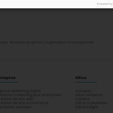
Powered by
rises
Conseils en gestion, organisation et management
ntreprise
Editus
gence Marketing Digital
A propos
olutions marketing pour entreprises
Nous contacter
réation de site web
Carrière
réation de site ecommerce
Editus myBusiness
nscription annuaire
Editus Insight