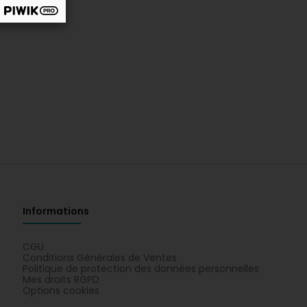
Informations
CGU
Conditions Générales de Ventes
Politique de protection des données personnelles
Mes droits RGPD
Options cookies