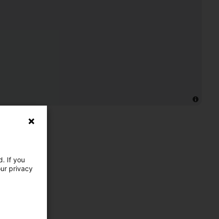
. If you
our privacy