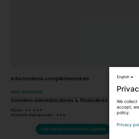
English
Informations complémentaires
Privac
Nos activités
Données administratives & financières
We collect 
accept, we'
Nace : ∗∗.∗∗∗
policy.
Nombre d'employés : ∗∗∗
Privacy po
Voir les informations légales