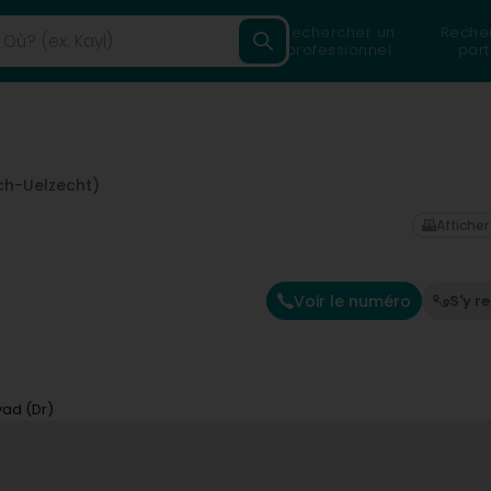
Rechercher un
Reche
professionnel
part
ch-Uelzecht)
Afficher
Voir le numéro
S'y r
ad (Dr)