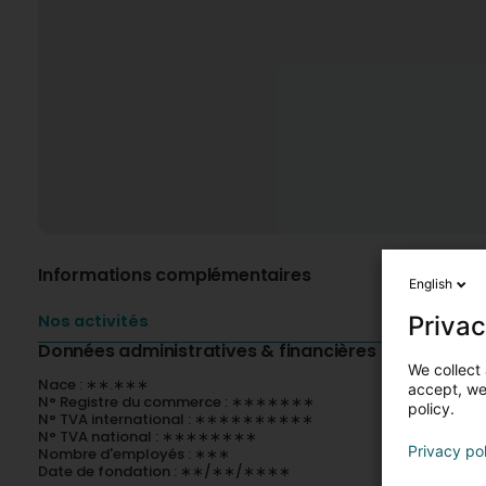
Informations complémentaires
English
Privac
Nos activités
Données administratives & financières
We collect 
Nace : ∗∗.∗∗∗
accept, we'
N° Registre du commerce : ∗∗∗∗∗∗∗
policy.
N° TVA international : ∗∗∗∗∗∗∗∗∗∗
N° TVA national : ∗∗∗∗∗∗∗∗
Privacy po
Nombre d'employés : ∗∗∗
Date de fondation : ∗∗/∗∗/∗∗∗∗