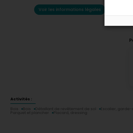
Voir les informations légales
P
Activités :
Bois
Bois
Détaillant de revêtement de sol
Escalier, garde-
Parquet et plancher
Placard, dressing