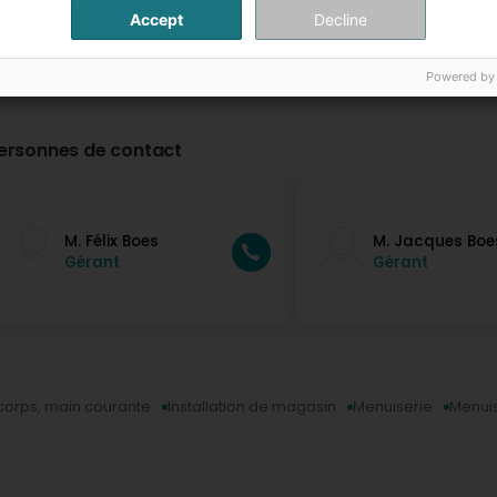
Accept
Decline
Powered by
ersonnes de contact
M. Félix Boes
M. Jacques Boe
Gérant
Gérant
corps, main courante
Installation de magasin
Menuiserie
Menuis