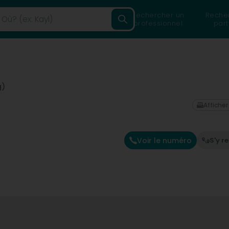
Rechercher un
Reche
professionnel
part
g)
Afficher
Voir le numéro
S'y r