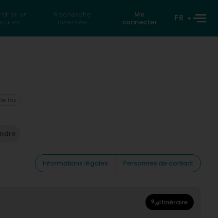
rcher un
Recherche
Me
FR
iculier
inversée
connecter
 le fax
endre
Informations légales
Personnes de contact
Itinéraire