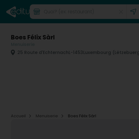
Boes Félix Sàrl
Menuiserie
25 Route d'Echternach
L-1453
Luxembourg (Lëtzebuer
Accueil
Menuiserie
Boes Félix Sàrl