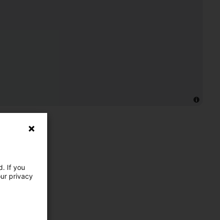
. If you
our privacy