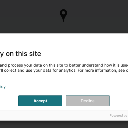
y on this site
and process your data on this site to better understand how it is used
ll collect and use your data for analytics. For more information, see 
licy
Accept
Decline
Powered by