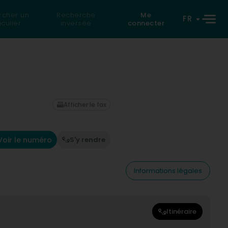
rcher un
Recherche
Me
FR
iculier
inversée
connecter
Afficher le fax
Voir le numéro
S'y rendre
Informations légales
Itinéraire