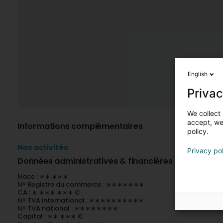
English
Privac
We collect 
accept, we'
Informations complémentaires
policy.
Nos activités
Privacy po
Données administratives & financières
Nace : ∗∗.∗∗∗
N° Registre du commerce : ∗∗∗∗∗∗∗
CA : ∗ ∗∗∗ ∗∗∗ €
N° TVA international : ∗∗∗∗∗∗∗∗∗∗
N° TVA national : ∗∗∗∗∗∗∗∗
Capital : ∗∗ ∗∗∗ €