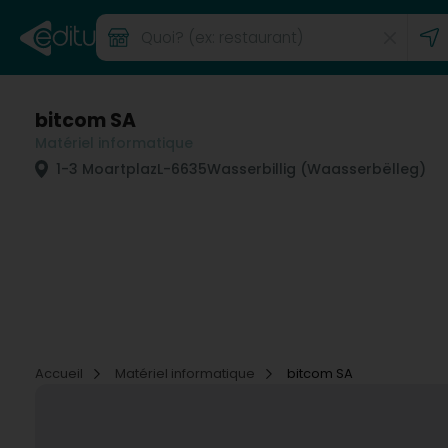
bitcom SA
Matériel informatique
1-3 Moartplaz
L-6635
Wasserbillig (Waasserbëlleg)
Accueil
Matériel informatique
bitcom SA