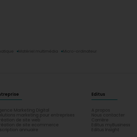
matique
Matériel multimédia
Micro-ordinateur
ntreprise
Editus
gence Marketing Digital
A propos
olutions marketing pour entreprises
Nous contacter
réation de site web
Carrière
réation de site ecommerce
Editus myBusiness
nscription annuaire
Editus Insight