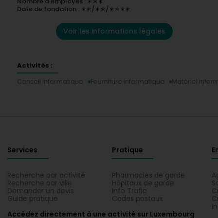
Nombre d'employés : ∗∗∗
Date de fondation : ∗∗/∗∗/∗∗∗∗
Voir les informations légales
Activités :
Conseil informatique
Fourniture informatique
Matériel infor
Services
Pratique
E
Recherche par activité
Pharmacies de garde
A
Recherche par ville
Hôpitaux de garde
S
Demander un devis
Info Trafic
C
Guide pratique
Codes postaux
C
I
Accédez directement à une activité sur Luxembourg