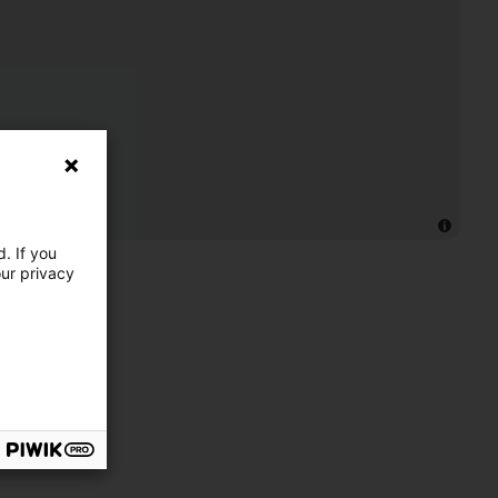
. If you
our privacy