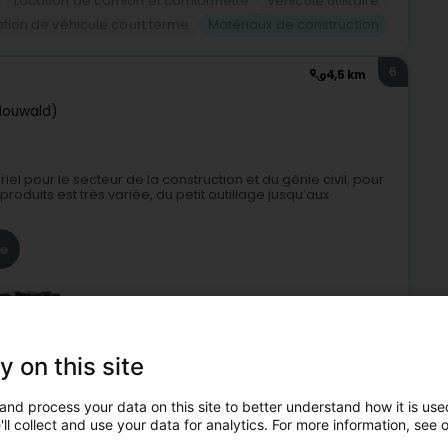
Location de camion et camionnette
Véhicule utilitaire
tion de véhicule court terme
Matériaux de construction
6
4,5 km
Houwald)
l pour le secteur de la construction et du génie civil, pour
roduits est très variée, du petit outillage jusqu’aux
re
y on this site
and process your data on this site to better understand how it is used
on de machines, appareils et outils
Machine et outillage
ll collect and use your data for analytics. For more information, see 
Outillage professionnel