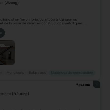
en (Alzeng)
llerie et en ferronnerie, est située à Alzingen au
 de la pose de diverses constructions métalliques : ...
re
er
Menuiserie
Balustrade
Matériaux de construction
9
5,8 km
risange (Fréiseng)