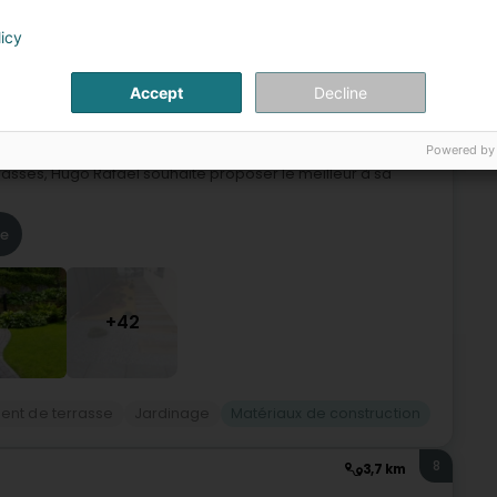
licy
7
5,8 km
ge (Fréiseng)
Accept
Decline
Powered by
lisée dans les aménagements extérieurs, dans les créations
rrasses, Hugo Rafael souhaite proposer le meilleur à sa
re
+42
nt de terrasse
Jardinage
Matériaux de construction
8
3,7 km