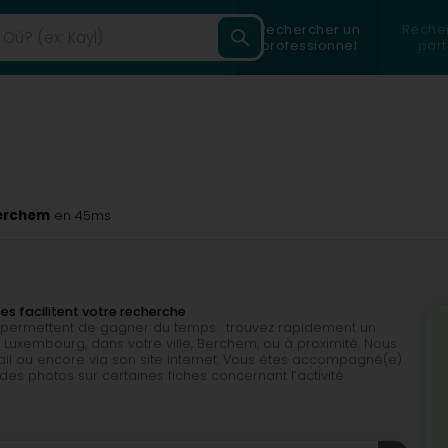
Rechercher un
Reche
professionnel
part
Berchem
en 45ms
es facilitent votre recherche
ous permettent de gagner du temps : trouvez rapidement un
 Luxembourg, dans votre ville, Berchem, ou à proximité. Nous
il ou encore via son site internet. Vous êtes accompagné(e)
des photos sur certaines fiches concernant l’activité