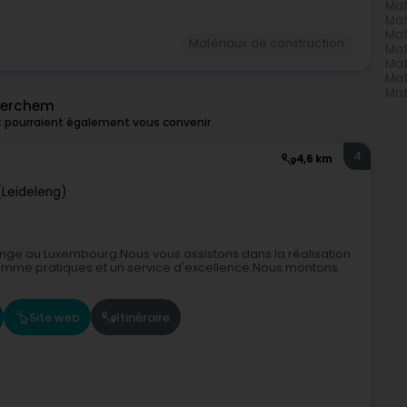
Mat
Mat
Mat
Matériaux de construction
Mat
Mat
Mat
Mat
 Berchem
t pourraient également vous convenir.
4
4,6 km
(Leideleng)
nge au Luxembourg.Nous vous assistons dans la réalisation
gamme pratiques et un service d'excellence.Nous montons
Site web
Itinéraire