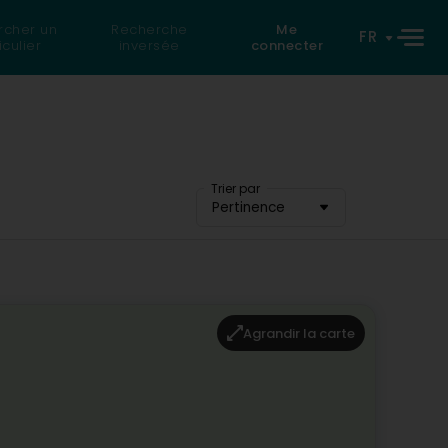
rcher un
Recherche
Me
FR
iculier
inversée
connecter
Trier par
Pertinence
Agrandir la carte