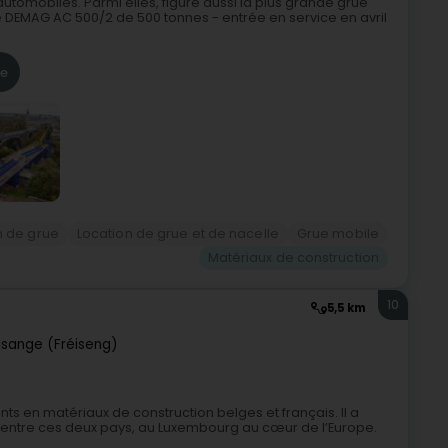
utomobiles. Parmi elles, figure aussi la plus grande grue
DEMAG AC 500/2 de 500 tonnes - entrée en service en avril
re
n de grue
Location de grue et de nacelle
Grue mobile
Matériaux de construction
10
5,5 km
isange (Fréiseng)
s en matériaux de construction belges et français. Il a
e entre ces deux pays, au Luxembourg au cœur de l’Europe.