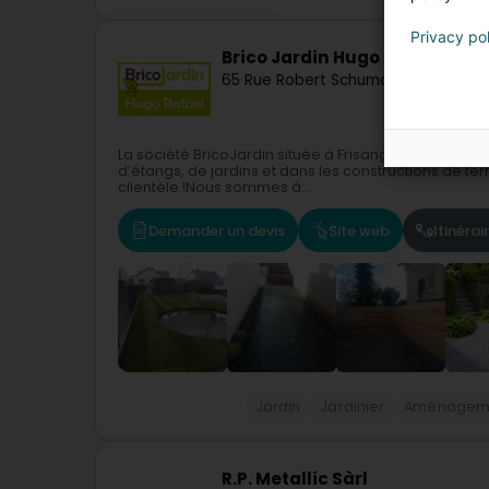
Privacy po
Brico Jardin Hugo Rafael
65 Rue Robert Schuman
L-5751
Frisan
La société BricoJardin située à Frisange est spécia
d’étangs, de jardins et dans les constructions de te
clientèle !Nous sommes à...
Demander un devis
Site web
Itinérai
Jardin
Jardinier
Aménageme
R.P. Metallic Sàrl