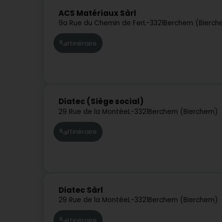
ACS Matériaux Sàrl
9a Rue du Chemin de Fer
L-3321
Berchem (Bierch
Itinéraire
Diatec (Siège social)
29 Rue de la Montée
L-3321
Berchem (Bierchem)
Itinéraire
Diatec Sàrl
29 Rue de la Montée
L-3321
Berchem (Bierchem)
Itinéraire