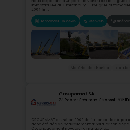
Nous disposons d'un parc de véhicules de 13 grues a
immatriculée au Luxembourg - une grue automobile 
2004. En...
Demander un devis
Site web
Itinérai
Matériel de chantier
Locatio
Groupamat SA
28 Robert Schuman-Strooss
L-5751
Fr
GROUPAMAT est né en 2002 de l'alliance de négociant
donc été décidé naturellement d’installer son sièg
Cet engagement novateur a marqué le...