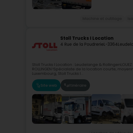
Machine et outillage
Is
Stoll Trucks I Location
4 Rue de la Poudrerie
L-3364
Leudel
Stoll Trucks I Location : Leudelange & RollingenLO
ROLLINGEN !Spécialiste de la location courte, moyenne
Luxembourg, Stoll Trucks I...
Site web
Itinéraire