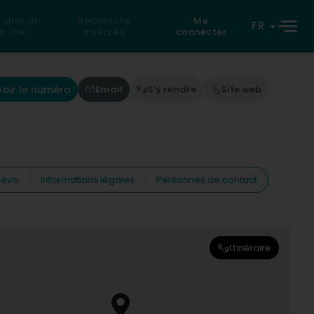
rcher un
Recherche
Me
FR
iculier
inversée
connecter
Voir le numéro
Email
S'y rendre
Site web
evis
Informations légales
Personnes de contact
Itinéraire