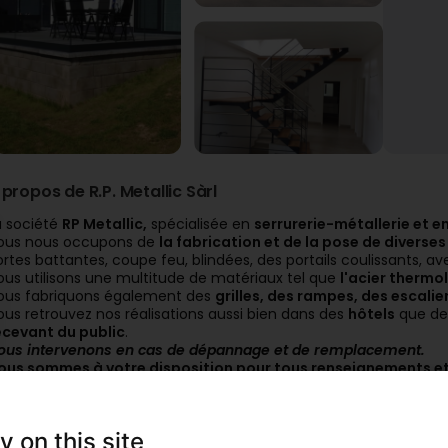
 propos de R.P. Metallic Sàrl
a société
RP Metallic,
spécialisée en
serrurerie-métallerie et e
ous nous occupons de
la fabrication et de la pose de diverse
ortes battantes, coupe feu, blindées, des portails coulissants, ave
ous utilisons une multitude de matériaux tel que
l'acier thermol
ous fabriquons également des
grilles, des rampes, des escalie
ous retrouvez nos réalisations aussi bien dans des
hôtels
que d
ecevant du public
.
ous intervenons en cas de dépannage et de remplacement.
ous sommes à votre disposition pour tous renseignements et
ersonnes de contact
y on this site