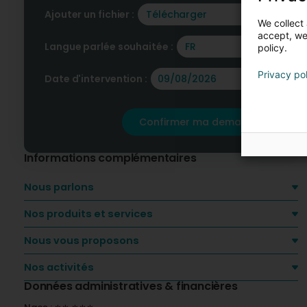
Ajouter un fichier :
Télécharger
We collect 
accept, we'
Langue parlée souhaitée :
FR
policy.
Privacy po
Date d'intervention :
Confirmer ma demande
Informations complémentaires
Nous parlons
Nos produits et services
Nous vous proposons
Nos activités
Données administratives & financières