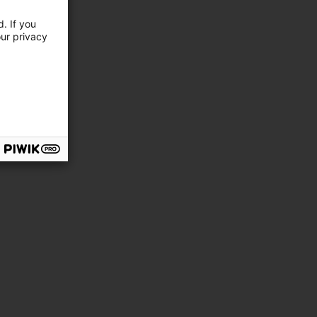
ge
ida
. If you
our privacy