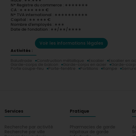
Nace : ∗∗.∗∗∗
N° Registre du commerce : ∗∗∗∗∗∗∗
CA : ∗ ∗∗∗ ∗∗∗ €
N° TVA international : ∗∗∗∗∗∗∗∗∗∗
Capital : ∗∗ ∗∗∗ €
Nombre d'employés : ∗∗∗
Date de fondation : ∗∗/∗∗/∗∗∗∗
Voir les informations légales
Activités :
Balustrade
Construction métallique
Escalier
Escalier en ac
Garde-corps de balcon
Garde-corps en acier
Garde-corps
Porte coupe-feu
Porte-fenêtre
Portillons
Rampe
Serrure
Services
Pratique
E
Recherche par activité
Pharmacies de garde
A
Recherche par ville
Hôpitaux de garde
S