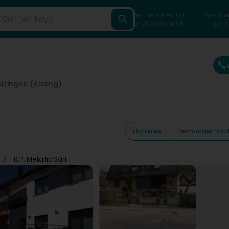
Rechercher un
Reche
professionnel
part
Alzingen (Alzeng)
Horaires
Demander un d
R.P. Metallic Sàrl