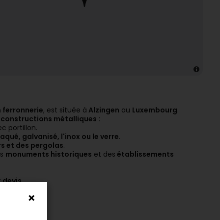
n ferronnerie
, est située à
Alzingen
au
Luxembourg
.
s constructions métalliques
:
c portillon.
aqué, galvanisé, l'inox ou le verre
.
rs et des pergolas
.
es
monuments historiques
et des
établissements
 devis.