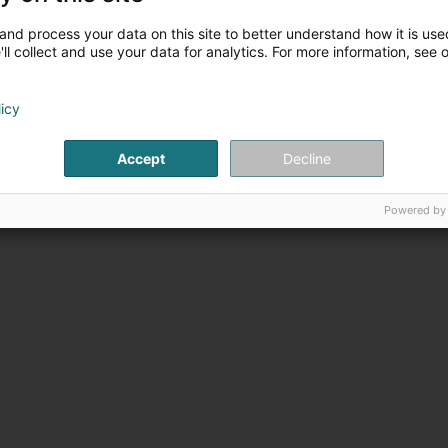
M. Paulo Roberto
M. Ricardo Jor
Leite Tavares
Soares de Alme
and process your data on this site to better understand how it is used
Gérant
Gérant
ll collect and use your data for analytics. For more information, see 
licy
Accept
Decline
Powered by