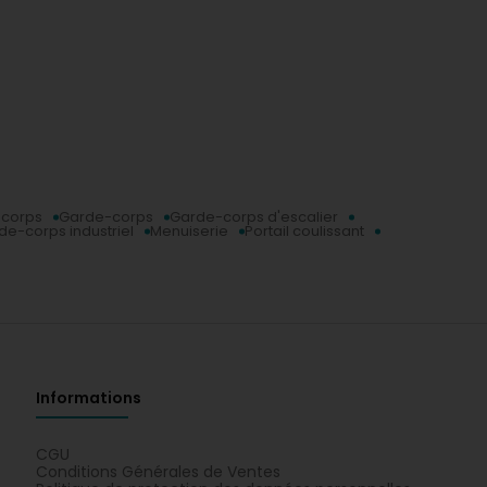
 corps
Garde-corps
Garde-corps d'escalier
de-corps industriel
Menuiserie
Portail coulissant
Informations
CGU
Conditions Générales de Ventes