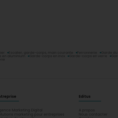
ier
Escalier, garde-corps, main courante
Ferronnerie
Garde du
 en aluminium
Garde-corps en inox
Garde-corps en verre
Gar
rie
ntreprise
Editus
gence Marketing Digital
A propos
olutions marketing pour entreprises
Nous contacter