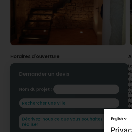
Horaires d'ouverture
A
L
N
Demander un devis
P
N
N
Nom du projet :
V
r
N
N
P
English
Privac