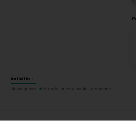
P
Activités :
Moustiquaire
Véranda, auvent
Volet, persienne
Services
Pratique
E