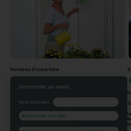
Horaires d'ouverture
A
Demander un devis
D
Nom du projet :
Z
L
B
h