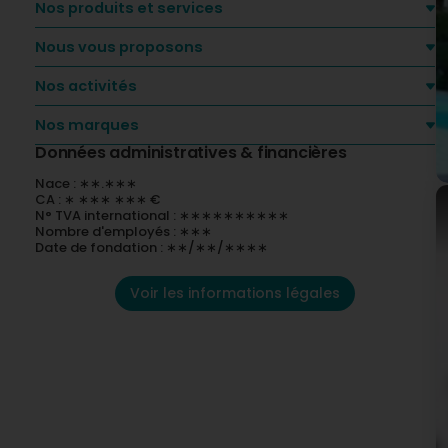
Nos produits et services
Nous vous proposons
Nos activités
Nos marques
Données administratives & financières
Nace : ∗∗.∗∗∗
CA : ∗ ∗∗∗ ∗∗∗ €
N° TVA international : ∗∗∗∗∗∗∗∗∗∗
Nombre d'employés : ∗∗∗
Date de fondation : ∗∗/∗∗/∗∗∗∗
Voir les informations légales