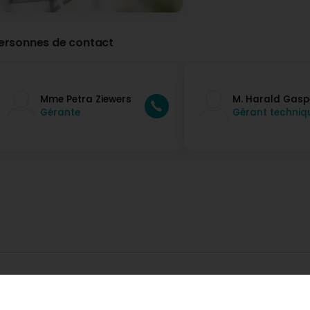
ersonnes de contact
Mme Petra Ziewers
M. Harald Gasp
Gérante
Gérant techniq
ntreprise
Editus