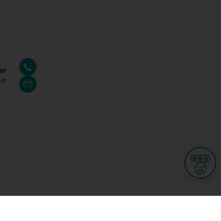
er
ue
Informations