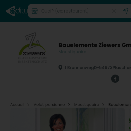
Bauelemente Ziewers G
Moustiquaire
1 Brunnenweg
D-54673
Plasche
Accueil
Volet, persienne
Moustiquaire
Bauelemen