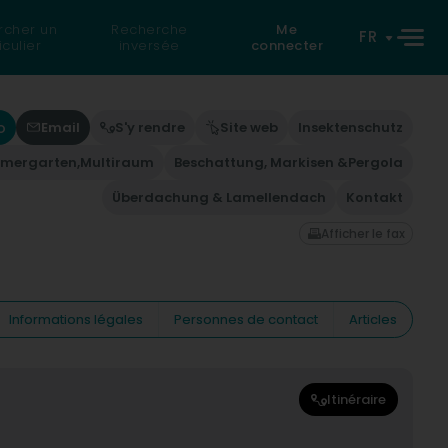
rcher un
Recherche
Me
FR
iculier
inversée
connecter
o
Email
S'y rendre
Site web
Insektenschutz
mmergarten,Multiraum
Beschattung, Markisen &Pergola
Überdachung & Lamellendach
Kontakt
Afficher le fax
Informations légales
Personnes de contact
Articles
Itinéraire