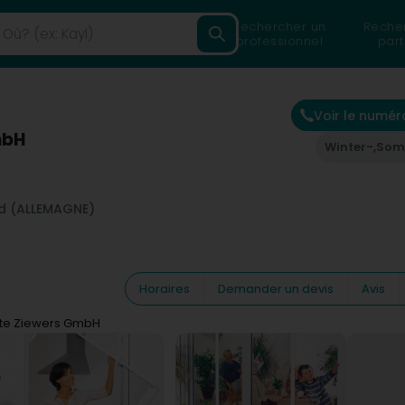
Rechercher un
Reche
professionnel
part
Voir le numér
mbH
Winter-,So
id (ALLEMAGNE)
Horaires
Demander un devis
Avis
te Ziewers GmbH