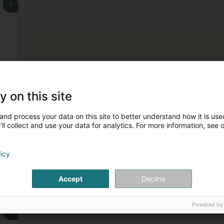
2
y on this site
t
and process your data on this site to better understand how it is used
ll collect and use your data for analytics. For more information, see 
3
licy
Accept
Decline
Powered by
4