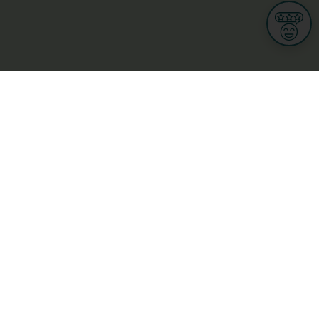
Informations
CGU
Conditions Générales de Ventes
Politique de protection des données personnelles
Mes droits RGPD
Options cookies
n et Multimedia
Culture, loisirs et tourisme
cine et santé
Secteur Privé
ge
L-3670 Kayl