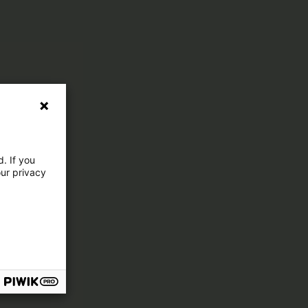
. If you
our privacy