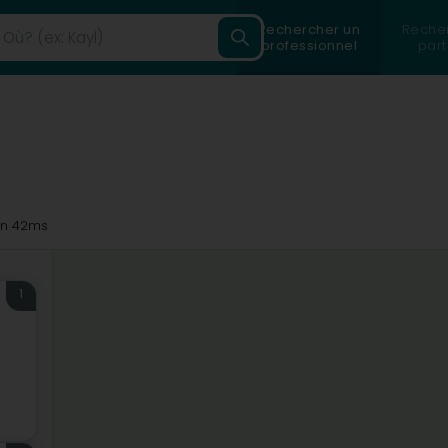
Rechercher un
Reche
professionnel
part
n 42ms
1