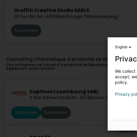
Graffiti Creative Studio SARLS
30 Rue Bel Air
L-4909
Bascharage (Nidderkäerjeng)
Itinéraire
English
Privac
Consulting informatique à proximité de Bascharage
Ces entreprises se trouvent à proximité de Bascharage et pourraien
également vous convenir.
We collect 
accept, we'
policy.
7,9 km
Captivea Luxembourg SARL
Privacy po
4 Rue Samuel Beckett
L-4371
Belvaux (Bieles)
Site web
Itinéraire
9,3 km