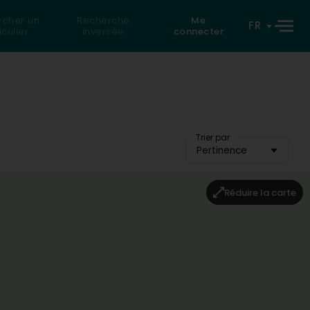
rcher un
Recherche
Me
FR
iculier
inversée
connecter
Trier par
Pertinence
Réduire la carte