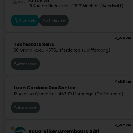
Ainos SA
18 Rue de l'Industrie
L-8399
Windhof (Wandhaff)
Site web
Itinéraire
5,6 km
TechEstate Senc
50 Grand-Rue
L-4575
Differdange (Déifferdang)
Itinéraire
5,8 km
Luan Cardoso Dos Santos
16 Avenue Charlotte
L-4530
Differdange (Déifferdang)
Itinéraire
9,2 km
Squareflow Luxembourg Sàrl