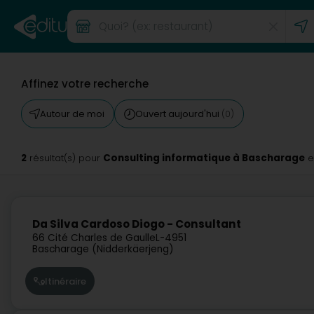
Affinez votre recherche
Autour de moi
Ouvert aujourd'hui
(0)
2
Consulting informatique à Bascharage
résultat(s) pour
e
Da Silva Cardoso Diogo - Consultant
66 Cité Charles de Gaulle
L-4951
Bascharage (Nidderkäerjeng)
Itinéraire