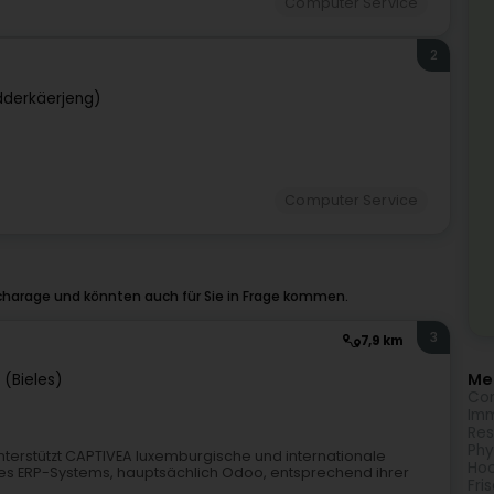
Computer Service
2
dderkäerjeng)
Computer Service
charage und könnten auch für Sie in Frage kommen.
3
7,9 km
Meh
 (Bieles)
Com
Imm
Res
Phy
nterstützt CAPTIVEA luxemburgische und internationale
Hoc
es ERP-Systems, hauptsächlich Odoo, entsprechend ihrer
Fri