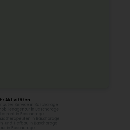
r Aktivitäten
puter Service in Bascharage
obilienagentur in Bascharage
taurant in Bascharage
siotherapeuten in Bascharage
h-und Tiefbau in Bascharage
seur in Bascharage