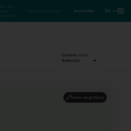
den Sie
DE
eine
Rückwärtssuche
Anmelden
atperson
Sortieren nach
Relevanz
Karte vergrößern