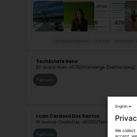
Computer Service
IT audit
Berufliche
TechEstate Senc
50 Grand-Rue
L-4575
Differdange (Déifferdang)
Route
English
Luan Cardoso Dos Santos
Privac
16 Avenue Charlotte
L-4530
Differdange (Déiffe
We collect 
Route
accept, we'