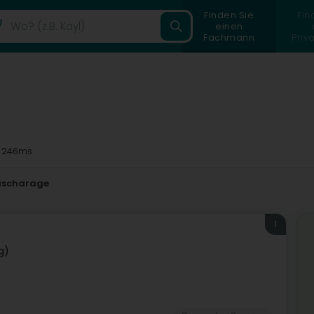
Finden Sie
Fin
einen
Fachmann
Priv
 246ms
ascharage
1
g)