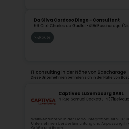
Da Silva Cardoso Diogo - Consultant
66 Cité Charles de Gaulle
L-4951
Bascharage (Ni
Route
IT consulting in der Nähe von Bascharage
Diese Unternehmen befinden sich in der Nähe von Bas
Captivea Luxembourg SARL
4 Rue Samuel Beckett
L-4371
Belvaux
Weltweit führend in der Odoo-IntegrationSeit 2007 u
Unternehmen bei der Einrichtung und Anpassung ihr
Größe und ihrem...