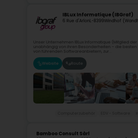
IBLux Informatique (IBGraf)
6 Rue d'Arlon
L-8399
Windhof (Wand
Unser Unternehmen IBLux Informatique (Mitglied der I
unabhängig von ihren Besonderheiten – die besten L
von führenden Softwareanbietern, zur...
Website
Route
Computerzubehör
EDV - Software
I
Bamboo Consult Sàrl