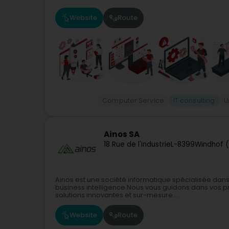
Website
Route
Computer Service
IT consulting
U
Ainos SA
18 Rue de l'Industrie
L-8399
Windhof 
Ainos est une société informatique spécialisée dans
business intelligence.Nous vous guidons dans vos 
solutions innovantes et sur-mesure....
Website
Route