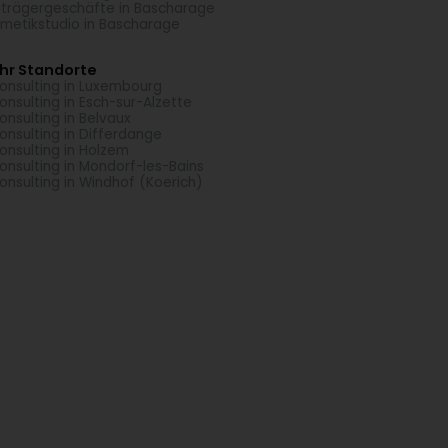
trägergeschäfte in Bascharage
metikstudio in Bascharage
hr Standorte
consulting in Luxembourg
consulting in Esch-sur-Alzette
consulting in Belvaux
consulting in Differdange
consulting in Holzem
consulting in Mondorf-les-Bains
consulting in Windhof (Koerich)