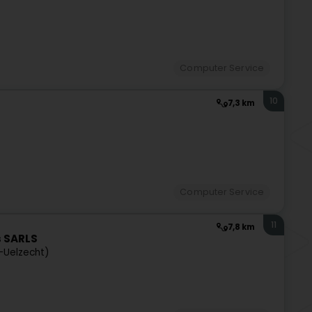
Computer Service
10
7,3 km
Computer Service
11
7,8 km
s SARLS
h-Uelzecht)