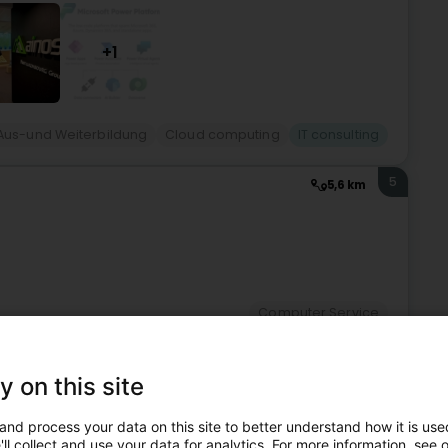
+1
 Aus-und Weiterbildung
Cloud computing
IT consulting
5
5,6 km
Computer Service
6
5,8 km
y on this site
rdang)
and process your data on this site to better understand how it is used
ll collect and use your data for analytics. For more information, see 