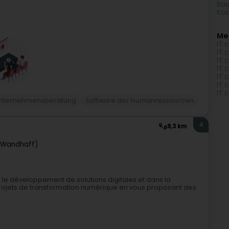
Bau
Kos
Me
IT 
IT 
IT 
IT 
IT 
IT 
IT 
nternehmensberatung
Software der Humanressourcen
4
9,3 km
(Wandhaff)
 le développement de solutions digitales et dans la
projets de transformation numérique en vous proposant des