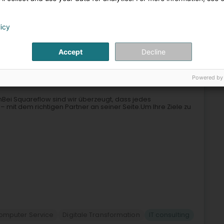
Computer Service
licy
7
9,2 km
Accept
Decline
Koerich)
Powered by
Bei Squareflow sind wir überzeugt, dass jedes
 mit dem richtigen Partner an seiner Seite.Um Ihre Ziele zu
omputer Service
Digitale Transformation
IT consulting