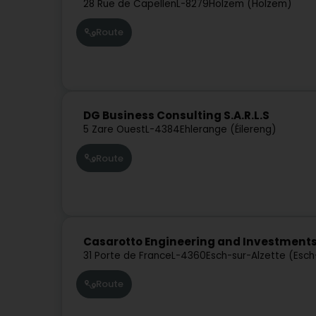
28 Rue de Capellen
L-8279
Holzem (Holzem)
Route
DG Business Consulting S.A.R.L.S
5 Zare Ouest
L-4384
Ehlerange (Éilereng)
Route
Casarotto Engineering and Investment
31 Porte de France
L-4360
Esch-sur-Alzette (Esc
Route