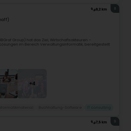
8
9,2 km
haff)
BGraf Group) hat das Ziel, Wirtschaftsakteuren –
ösungen im Bereich Verwaltungsinformatik, bereitgestellt
+4
nformatikmaterial
Buchhaltung-Software
IT consulting
9
7,5 km