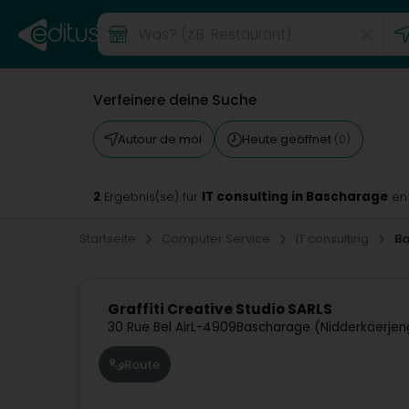
Verfeinere deine Suche
Autour de moi
Heute geöffnet
(0)
2
IT consulting in Bascharage
Ergebnis(se) für
en
Startseite
Computer Service
IT consulting
B
Graffiti Creative Studio SARLS
30 Rue Bel Air
L-4909
Bascharage (Nidderkäerjen
Route