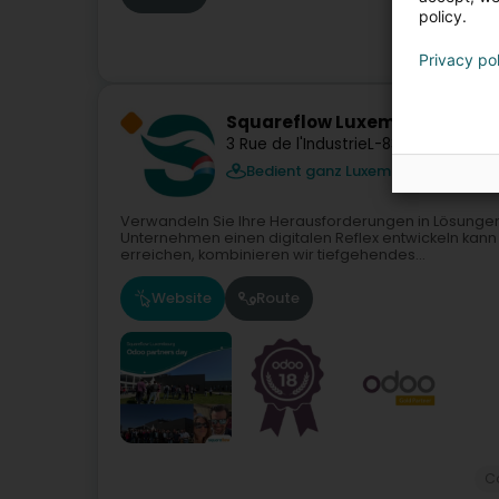
policy.
Privacy po
Squareflow Luxembourg Sàrl
3 Rue de l'Industrie
L-8399
Windhof (
Bedient ganz Luxemburg
Verwandeln Sie Ihre Herausforderungen in Lösungen
Unternehmen einen digitalen Reflex entwickeln kann –
erreichen, kombinieren wir tiefgehendes...
Website
Route
C