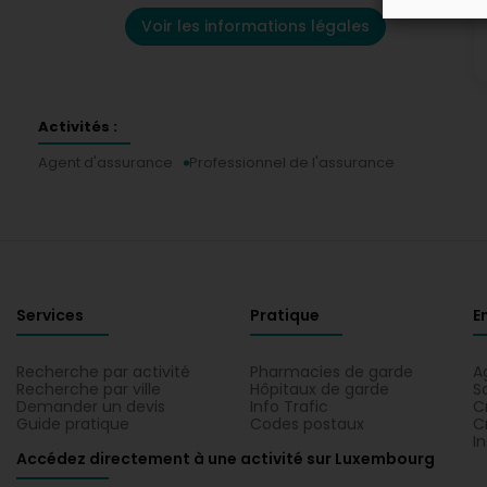
Voir les informations légales
Activités :
Agent d'assurance
Professionnel de l'assurance
Services
Pratique
E
Recherche par activité
Pharmacies de garde
A
Recherche par ville
Hôpitaux de garde
S
Demander un devis
Info Trafic
C
Guide pratique
Codes postaux
C
I
Accédez directement à une activité sur Luxembourg