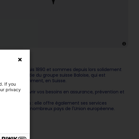
xembourg
depuis 1890 et sommes depuis lors solidement
urg fait partie du groupe suisse Baloise, qui est
t, bien évidemment, en Suisse.
. If you
our privacy
our de couvrir vos besoins en assurance, prévention et
institutionnel.
xembourgeois : elle offre également ses services
 et ce, dans de nombreux pays de l'Union européenne.