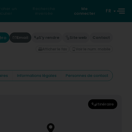
rcher un
Recherche
Me
FR
iculier
inversée
connecter
éro
Email
S'y rendre
Site web
Contact
Afficher le fax
Voir le num. mobile
ires
Informations légales
Personnes de contact
Itinéraire