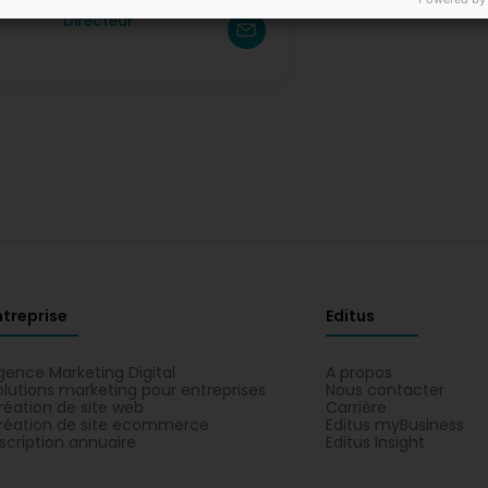
M. Robert Herr
Directeur
ntreprise
Editus
gence Marketing Digital
A propos
olutions marketing pour entreprises
Nous contacter
réation de site web
Carrière
réation de site ecommerce
Editus myBusiness
nscription annuaire
Editus Insight