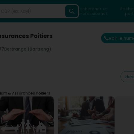
Rechercher un
Reche
professionnel
part
surances Poitiers
Voir le num
77
Bertrange (Bartreng)
Hora
um & Assurances Poitiers