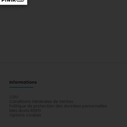
Informations
CGU
Conditions Générales de Ventes
Politique de protection des données personnelles
Mes droits RGPD
Options cookies