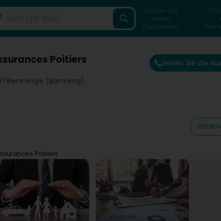
Finden Sie
Fin
einen
Fachmann
Priv
surances Poitiers
Sehen Sie die N
77
Bertrange (Bartreng)
ÖFFNUN
surances Poitiers