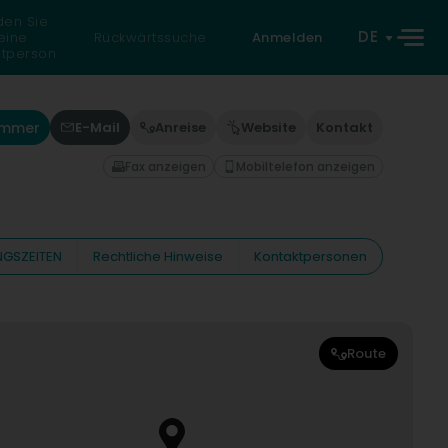
den Sie
DE
eine
Rückwärtssuche
Anmelden
atperson
ummer
E-Mail
Anreise
Website
Kontakt
Fax anzeigen
Mobiltelefon anzeigen
GSZEITEN
Rechtliche Hinweise
Kontaktpersonen
Route