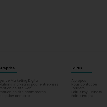
ntreprise
Editus
gence Marketing Digital
A propos
olutions marketing pour entreprises
Nous contacter
réation de site web
Carrière
réation de site ecommerce
Editus myBusiness
nscription annuaire
Editus Insight