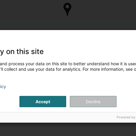
y on this site
and process your data on this site to better understand how it is used
ll collect and use your data for analytics. For more information, see 
licy
Accept
Decline
Powered by