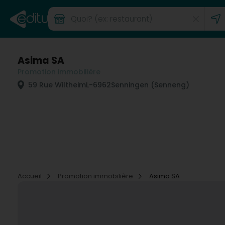
Asima SA
Promotion immobilière
59 Rue Wiltheim
L-6962
Senningen (Senneng)
Accueil
Promotion immobilière
Asima SA