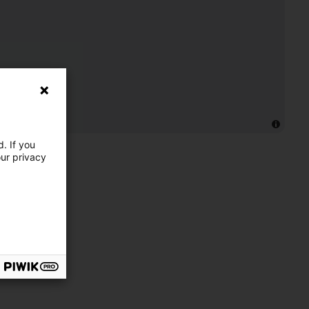
. If you
our privacy