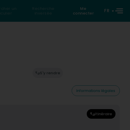
rcher un
Recherche
Me
FR
iculier
inversée
connecter
S'y rendre
Informations légales
Itinéraire