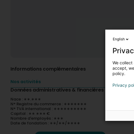
English
Privac
We collect 
Informations complémentaires
accept, we'
policy.
Nos activités
Privacy po
Données administratives & financières
Nace : ∗∗.∗∗∗
N° Registre du commerce : ∗∗∗∗∗∗∗
N° TVA international : ∗∗∗∗∗∗∗∗∗∗
Capital : ∗∗ ∗∗∗ €
Nombre d'employés : ∗∗∗
Date de fondation : ∗∗/∗∗/∗∗∗∗