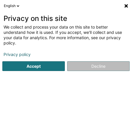
English
FR
Privacy on this site
We collect and process your data on this site to better
Arvis Hélène
understand how it is used. If you accept, we'll collect and use
your data for analytics. For more information, see our privacy
Avocats exerçant sous leur titre professionnel
d'origine (L4)
policy.
1 Heienhaff - Aerogolf Center
- Bloc A -
L-1736
Privacy policy
Senningerberg (Sennengerbierg)
Accept
Decline
Afficher le fax
Voir le numéro
S'y rendre
Accueil
Avocat
Avocats exerçant sous leur titre profession