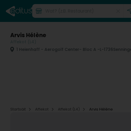
Arvis Hélène
Affekot (L4)
1 Heienhaff - Aerogolf Center
- Bloc A -
L-1736
Senning
Startsäit
Affekot
Affekot (L4)
Arvis Hélène