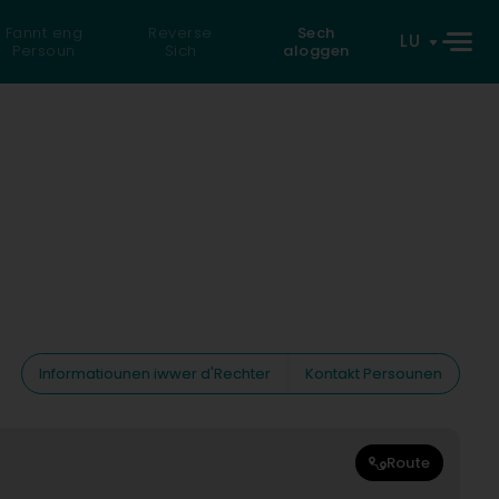
Fannt eng
Reverse
Sech
LU
Persoun
Sich
aloggen
Informatiounen iwwer d'Rechter
Kontakt Persounen
Route