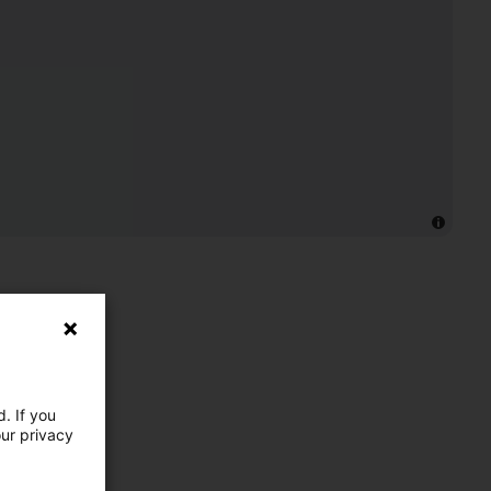
. If you
our privacy