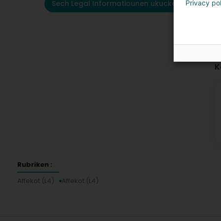
Sech Legal Informatiounen ukucken
Privacy po
K
Rubriken :
Affekot (L4)
Affekot (L4)