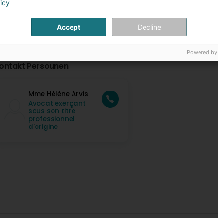
licy
Accept
Decline
Powered by
ontakt Persounen
Mme Hélène Arvis
Avocat exerçant
sous son titre
professionnel
d'origine