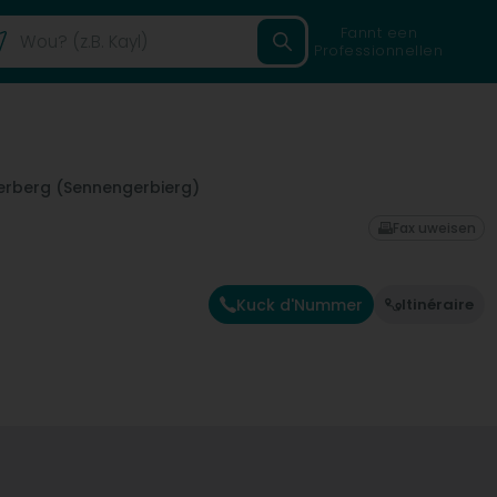
Fannt een
Professionnellen
erberg (Sennengerbierg)
Fax uweisen
Kuck d'Nummer
Itinéraire