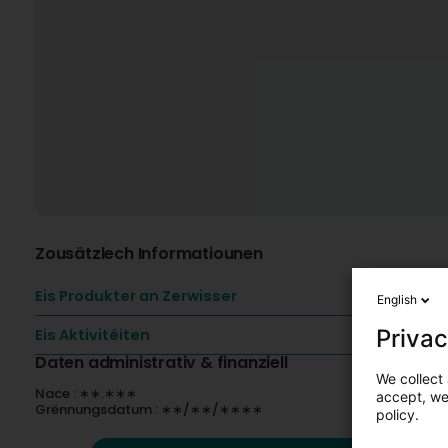
Zousätzlech Informatiounen
Eis Produkter an Zerwisser
English
Privac
Eis Aktivitéiten
Daten administrativ & finanziell
We collect 
Nace : ∗∗.∗∗∗
accept, we'
Grënnungsdatum : ∗∗/∗∗/∗∗∗∗
policy.