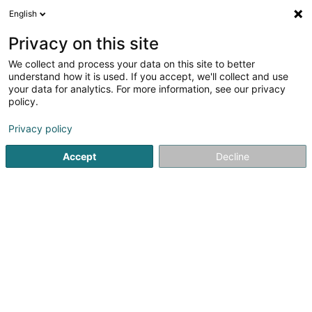
English
FR
Privacy on this site
We collect and process your data on this site to better
Arendt Constant (Dr)
understand how it is used. If you accept, we'll collect and use
your data for analytics. For more information, see our privacy
Médecin spécialiste en : Chirurgie pédiatrique
policy.
5 Rue Edward Steichen
L-2540
Luxembourg (Lëtzebuerg)
Privacy policy
Accept
Decline
Afficher le fax
Voir le numéro
S'y rendre
Accueil
Médecin spécialiste en : Chirurgie pédiatrique
Are