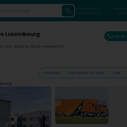
Rechercher un
Reche
professionnel
part
ces Luxembourg
Voir le
ch-sur-Alzette (Esch-Uelzecht)
Horaires
Demander un devis
Avis
mbourg