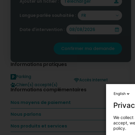
Ajouter un fichier :
Télécharger
Langue parlée souhaitée :
FR
Date d'intervention :
Confirmer ma demande
Informations pratiques
Parking
Accès internet
Chien(s) accepté(s)
Informations complémentaires
English
Nos moyens de paiement
Privac
Nous parlons
We collect 
accept, we'
Nos produits et services
policy.