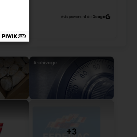
4
tif, à bientôt
Avis provenant de
Google
ng delivered, I had to get rid of my old living room
verything went smoothly. (Original) Wegen lieferung
Wohnzimmergarnitur rausbekommen. Allied war so
Archivage
s Sabrina. Nous restons à votre disposition pour
ervices