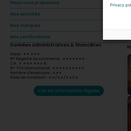
Nous vous proposons
Privacy po
Nos activités
Nos marques
Nos certifications
Données administratives & financières
N
Nace : ∗∗.∗∗∗
N° Registre du commerce : ∗∗∗∗∗∗∗
CA : ∗ ∗∗∗ ∗∗∗ €
N° TVA international : ∗∗∗∗∗∗∗∗∗∗
Nombre d'employés : ∗∗∗
Date de fondation : ∗∗/∗∗/∗∗∗∗
Voir les informations légales