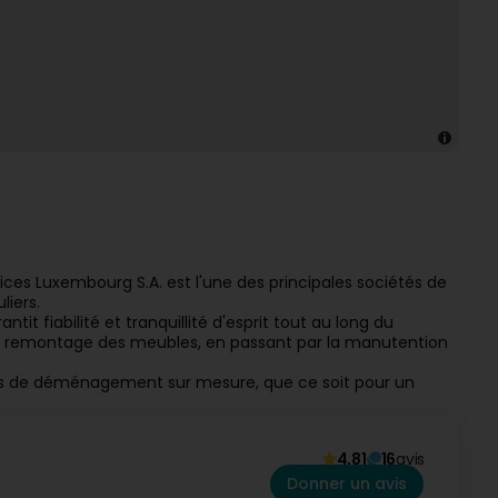
ices Luxembourg S.A. est l'une des principales sociétés de
liers.
it fiabilité et tranquillité d'esprit tout au long du
au remontage des meubles, en passant par la manutention
ces de déménagement sur mesure, que ce soit pour un
4,81
16
avis
Donner un avis