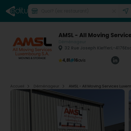
AMSL - All Moving Servi
Déménageur
32 Rue Joseph Kieffer
L-4176
Es
4,81
16
avis
Accueil
Déménageur
AMSL - All Moving Services Luxe