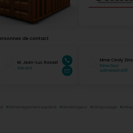
ersonnes de contact
Mme Cindy Zins
M. Jean-Luc Rassel
Directeur
Gérant
administratif
at
Déménagement expatrié
Déménageur
Entreposage
Entre