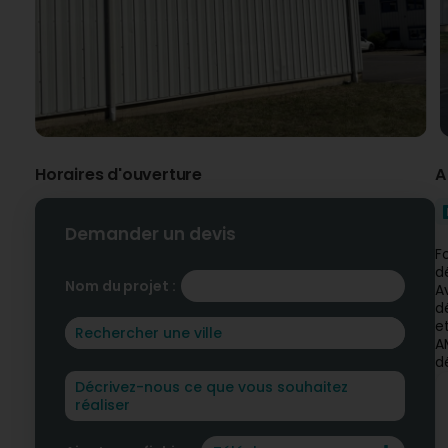
Horaires d'ouverture
A
Demander un devis
F
d
Nom du projet :
A
d
e
A
d