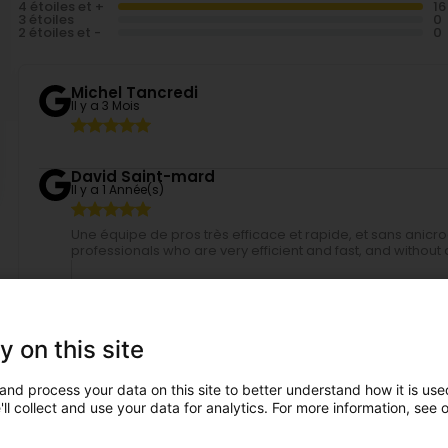
4 étoiles et +
3 étoiles
2 étoiles et -
Michel Tancredi
Il y a 3 Mois
David Saint-mard
Il y a 1 Année(s)
Une équipe de pros très efficace et rapide, et sans anicr
professionals who are very efficient and fast, and without a
AMSL - All Moving Services Luxembourg
Il y a 1 Année(s)
Merci pour votre message, nous transmettrons à l'équ
y on this site
Fatima Barbosa
Il y a 2 Année(s)
and process your data on this site to better understand how it is used
ll collect and use your data for analytics. For more information, see 