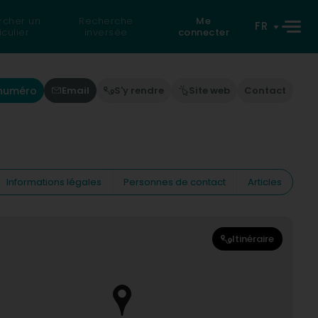
rcher un
Recherche
Me
FR
iculier
inversée
connecter
 numéro
Email
S'y rendre
Site web
Contact
Informations légales
Personnes de contact
Articles
Itinéraire