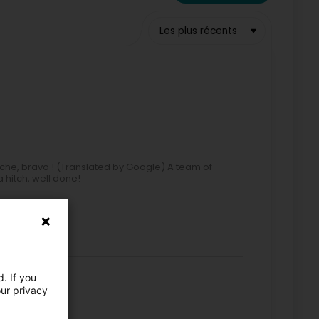
Les plus récents
oche, bravo ! (Translated by Google) A team of
 hitch, well done!
ipe :)
. If you
our privacy