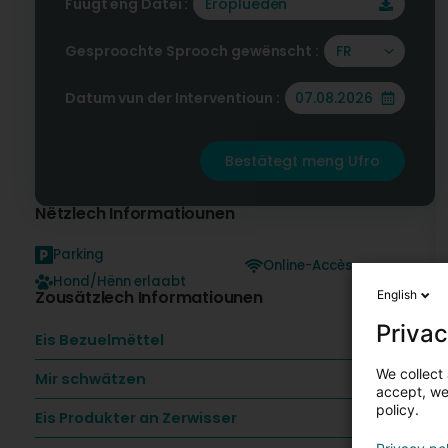
Füügt eng Datei :
Eroplueden
Gesproochte Sprooch gewënscht :
FR
Datum vun der Interventioun :
Bestätegt meng Ufro
Nëtzlech Informatiounen
Parking
Online-Accès
Hond/Hënn erlaabt
Zousätzlech Informatiounen
English
Privac
Eis Bezuelmëttel
We collect 
Mir schwätzen
accept, we'
policy.
Eis Produkter an Zerwisser