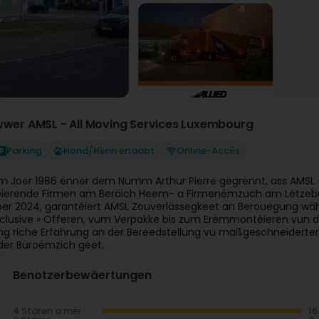
wwer AMSL - All Moving Services Luxembourg
Parking
Hond/Hënn erlaabt
Online-Accès
m Joer 1986 ënner dem Numm Arthur Pierre gegrënnt, ass AMSL -
éierende Firmen am Beräich Heem- a Firmenëmzuch am Lëtzeb
oer 2024, garantéiert AMSL Zouverlässegkeet an Berouegung w
nclusive » Offeren, vum Verpakke bis zum Erëmmontéieren vun d
ng riche Erfahrung an der Bereedstellung vu maßgeschneiderten 
der Büroëmzich geet.
Benotzerbewäertungen
4 Stären a méi