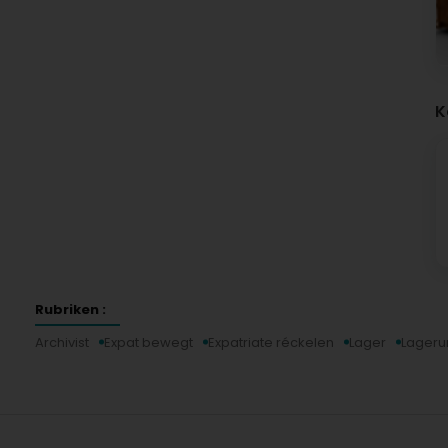
K
Rubriken :
Archivist
Expat bewegt
Expatriate réckelen
Lager
Lageru