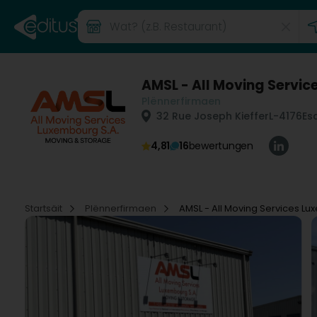
AMSL - All Moving Servi
Plënnerfirmaen
32 Rue Joseph Kieffer
L-4176
Es
4,81
16
bewertungen
Startsäit
Plënnerfirmaen
AMSL - All Moving Services L