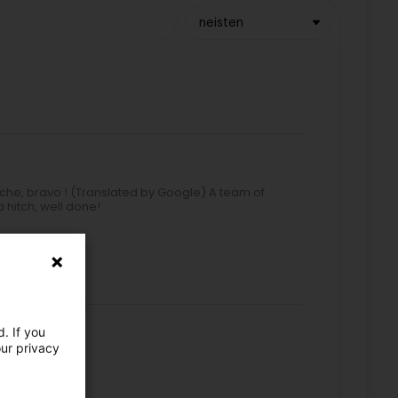
neisten
oche, bravo ! (Translated by Google) A team of
 hitch, well done!
ipe :)
. If you
our privacy
4