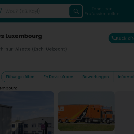
Fannt een
Professionnellen
ces Luxembourg
Kuck d
ch-sur-Alzette (Esch-Uelzecht)
Ëffnungszäiten
En Devis ufroen
Bewertungen
Informa
uxembourg