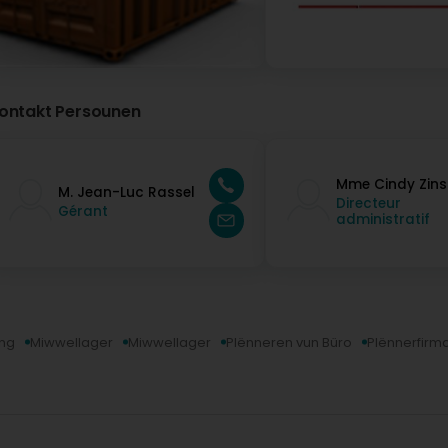
ontakt Persounen
Mme Cindy Zins
M. Jean-Luc Rassel
Directeur
Gérant
administratif
ng
Miwwellager
Miwwellager
Plënneren vun Büro
Plënnerfirm