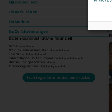
Privacy po
Mir bidden Iech
Eis Aktivitéiten
Eis Marken
Eis Zertifizéierungen
E
Daten administrativ & finanziell
Nace : ∗∗.∗∗∗
N° vum Handelsregister : ∗∗∗∗∗∗∗
Ëmsaz : ∗ ∗∗∗ ∗∗∗ €
International TVAsnummer : ∗∗∗∗∗∗∗∗∗∗
Unzuel un Ugestallten : ∗∗∗
Grënnungsdatum : ∗∗/∗∗/∗∗∗∗
Sech Legal Informatiounen ukucken