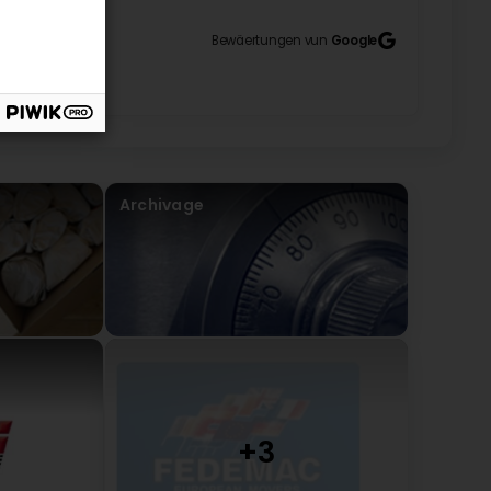
tif, à bientôt
Bewäertungen vun
Google
ng delivered, I had to get rid of my old living room
verything went smoothly. (Original) Wegen lieferung
Wohnzimmergarnitur rausbekommen. Allied war so
Archivage
s Sabrina. Nous restons à votre disposition pour
ervices