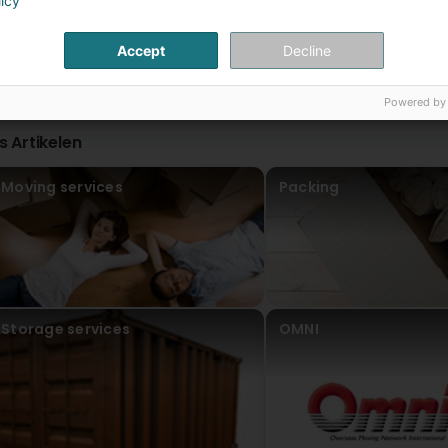
licy
Merci beaucoup Madame Barbosa de votre retour posi
Accept
Decline
Sabrina Cotterchio
Virun 2 Joer(en)
Powered by
(Translated by Google) Because a new seating area was bei
furniture in a hurry. Allied was so flexible and friendly; e
is Artikelen
neuer Sitzecke musste ich auf die schnelle meine alte 
flexibel und freundlich , alles hat Problemlos geklappt .
Moving services
Packing
AMSL - All Moving Services Luxembourg
Virun 2 Joer(en)
Merci beaucoup pour votre message et pour vos photo
de futurs projets de déménagement. Allied Moving S
Medinger Theo
Virun 3 Joer(en)
Storage services
OMNI
AMSL - All Moving Services Luxembourg
Virun 3 Joer(en)
Merci