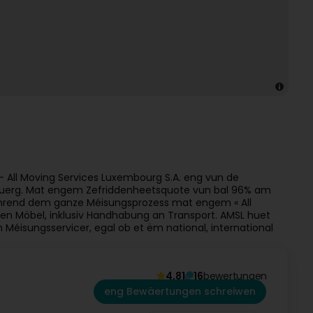
 All Moving Services Luxembourg S.A. eng vun de
uerg. Mat engem Zefriddenheetsquote vun bal 96% am
ährend dem ganze Méisungsprozess mat engem « All
en Möbel, inklusiv Handhabung an Transport. AMSL huet
Méisungsservicer, egal ob et ëm national, international
4,81
16
bewertungen
eng Bewäertungen schreiwen