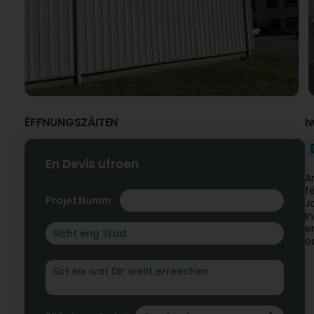
ËFFNUNGSZÄITEN
I
En Devis ufroen
A
f
Projet Numm :
J
I
e
o