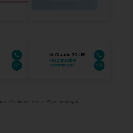
M. Claude ROLLER
Responsable
commercial
aen
Servicer fir Archiv
Zweschenlager