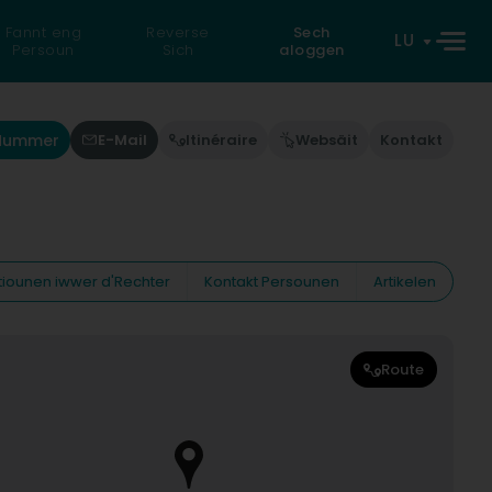
Fannt eng
Reverse
Sech
LU
Persoun
Sich
aloggen
'Nummer
E-Mail
Itinéraire
Websäit
Kontakt
tiounen iwwer d'Rechter
Kontakt Persounen
Artikelen
Route