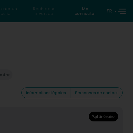
rcher un
Recherche
Me
FR
iculier
inversée
connecter
endre
Informations légales
Personnes de contact
Itinéraire