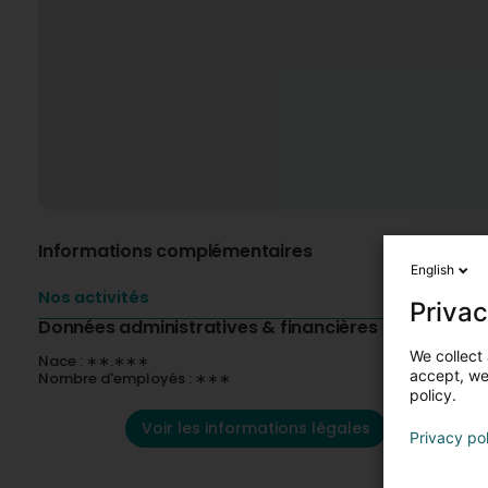
Informations complémentaires
English
Nos activités
Privac
Données administratives & financières
We collect 
Nace : ∗∗.∗∗∗
accept, we'
Nombre d'employés : ∗∗∗
policy.
Voir les informations légales
Privacy po