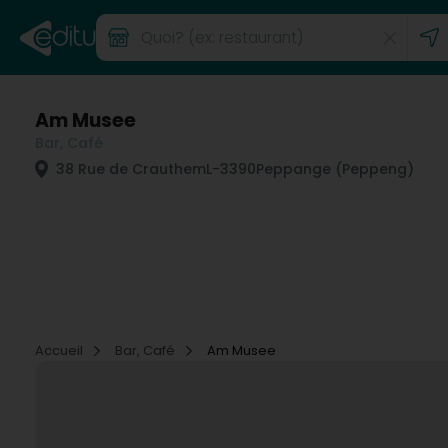
Am Musee
Bar, Café
38 Rue de Crauthem
L-3390
Peppange (Peppeng)
Accueil
Bar, Café
Am Musee