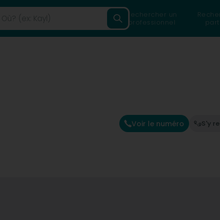
Rechercher un
Reche
professionnel
part
Voir le numéro
S'y r