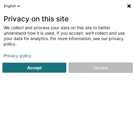
English
EN
Privacy on this site
We collect and process your data on this site to better
Refine your search
understand how it is used. If you accept, we'll collect and use
your data for analytics. For more information, see our privacy
Autour de moi
Schifflange
Top rated
Park
(2)
(2)
policy.
7
Gasket
result(s) for
en 41ms
Privacy policy
Home page
Industrial supplies
Gasket
Accept
Decline
1
European Sealing Technology
5 Rue Luss Arendt
L-8389
Steinfort (Stengefort)
Des Conseils techniques et un service commercialNotre
équipe de vente composée de technico-commerciaux,
bénéficie régulièrement de formations organisées par
nos fournisseurs.Ils mettent à votre disposition leurs
compétences pour tout conseil...