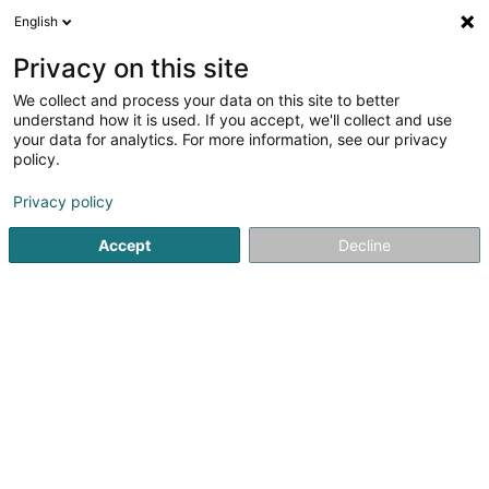
English
LU
Privacy on this site
We collect and process your data on this site to better
Raffinéiert Är Sich
understand how it is used. If you accept, we'll collect and use
your data for analytics. For more information, see our privacy
Autour de moi
Schifflange
Top bewäert
Pa
(2)
(2)
policy.
7
Dichtung
Resultat(er) fir
en 48ms
Privacy policy
Startsäit
Allerlee industriell Ëmgeréits
Dichtung
Accept
Decline
1
European Sealing Technology
5 Rue Luss Arendt
L-8389
Steinfort (Stengefort)
Des Conseils techniques et un service commercialNotre
équipe de vente composée de technico-commerciaux,
bénéficie régulièrement de formations organisées par
nos fournisseurs.Ils mettent à votre disposition leurs
compétences pour tout conseil...